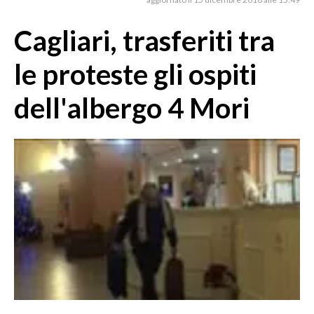
MEDIO CAMPIDANO
ORISTANO E PROVINCIA
Cagliari, trasferiti tra
SASSARI E PROVINCIA
le proteste gli ospiti
GALLURA
NUORO E PROVINCIA
dell'albergo 4 Mori
OGLIASTRA
AGENDA
CRONACA
ITALIA
MONDO
POLITICA
ECONOMIA
SERVIZI ALLE IMPRESE