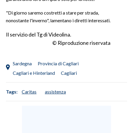
"Di giorno saremo costretti a stare per strada,
SPETTACOLI
nonostante l'inverno", lamentano i diretti interessati.
GOSSIP
Il servizio del Tg di Videolina.
SALUTE
© Riproduzione riservata
SARDEGNA TURISMO
Sardegna
Provincia di Cagliari
SARDI NEL MONDO
Cagliari e Hinterland
Cagliari
NOTIZIE
EVENTI
Tags:
Caritas
assistenza
#CARAUNIONE
3 MINUTI CON
INSULARITÀ