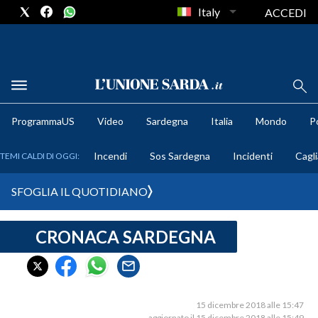
Italy
ACCEDI
METEO
ProgrammaUS
Video
Sardegna
Italia
Mondo
Po
COMUNI AL VOTO
Incendi
Sos Sardegna
Incidenti
Cagli
TEMI CALDI DI OGGI:
VIDEO
SFOGLIA IL QUOTIDIANO
FOTO
CRONACA SARDEGNA
CRONACA SARDEGNA
CAGLIARI
PROVINCIA DI CAGLIARI
SULCIS IGLESIENTE
15 dicembre 2018 alle 15:47
aggiornato il 15 dicembre 2018 alle 15:49