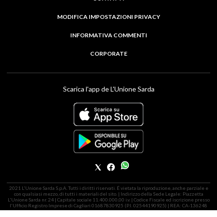
MODIFICA IMPOSTAZIONI PRIVACY
INFORMATIVA COMMENTI
CORPORATE
Scarica l'app de L'Unione Sarda
2021 L'Unione Sarda S.p.A. Tutti i diritti riservati. É vietata la riproduzione, anche parziale e
con qualsiasi mezzo, di tutti i materiali del sito. | Indirizzo della Sede Legale: Piazzetta
L'Unione Sarda nr. 24 | Capitale sociale 11.400.000,00 i.v. | Codice Fiscale ed iscrizione presso
l'Ufficio Registro Imprese di Cagliari 01687830925 (P.I. 02544190925) | REA: CA-136248