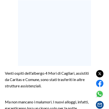
LAVORO
BANDI
SPORT IN SARDEGNA
SPORT
RISULTATI E CLASSIFICHE
CALCIO
CALCIO REGIONALE
BASKET
Venti ospiti dell'albergo 4 Mori di Cagliari, assistiti
VOLLEY
da Caritas e Comune, sono stati trasferiti in altre
MOTORI
strutture assistenziali.
TENNIS
ALTRI SPORT
Ma non mancano i malumori. I nuovi alloggi, infatti,
garantiranno loro un riparo solo per la notte.
CULTURA