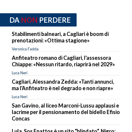
DA
NON
PERDERE
Stabilimenti balneari, a Cagliari è boom di
prenotazioni: «Ottima stagione»
Veronica Fadda
Anfiteatro romano di Cagliari, l'assessora
Chiappe: «Nessun ritardo, riaprirà nel 2029»
Luca Neri
Cagliari, Alessandra Zedda: «Tanti annunci,
ma l'Anfiteatro è nel degrado e non riapre»
Luca Neri
San Gavino, al liceo Marconi-Lussu applausi e
lacrime per il pensionamento del bidello Efisio
Concas
Lula, Sos Enattos è un sito “blindato”. Nigro: