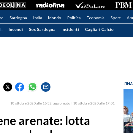
eo
Sardegna
Italia
Mondo
Politica
Economia
Sport
An
I:
Incendi
Sos Sardegna
Incidenti
Cagliari Calcio
L’IN
18 ottobre 2020 alle 16:32
aggiornato il 18 ottobre 2020 alle 17:01
ne arenate: lotta