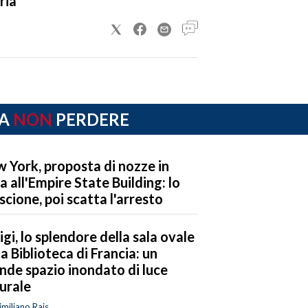
ria
A
NON
PERDERE
 York, proposta di nozze in
a all'Empire State Building: lo
iscione, poi scatta l'arresto
igi, lo splendore della sala ovale
la Biblioteca di Francia: un
nde spazio inondato di luce
urale
miliano Rais