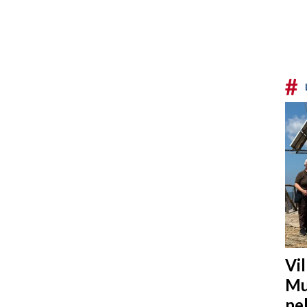
#
Vi
Mu
ne