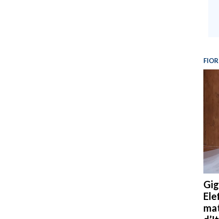
FIOR
Gig
Ele
mat