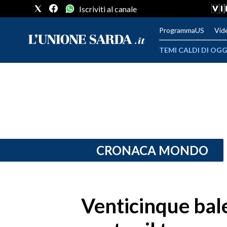
Iscriviti al canale
ProgrammaUS
Vid
TEMI CALDI DI OGG
METEO
COMUNI AL VOTO
VIDEO
FOTO
CRONACA MONDO
CRONACA SARDEGNA
CAGLIARI
Venticinque bale
PROVINCIA DI CAGLIARI
SULCIS IGLESIENTE