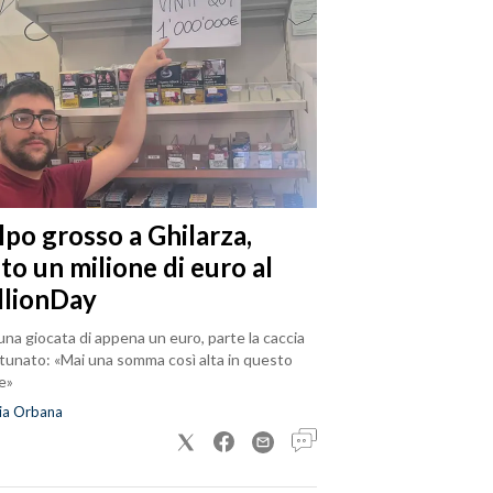
lpo grosso a Ghilarza,
to un milione di euro al
llionDay
na giocata di appena un euro, parte la caccia
rtunato: «Mai una somma così alta in questo
e»
ia Orbana