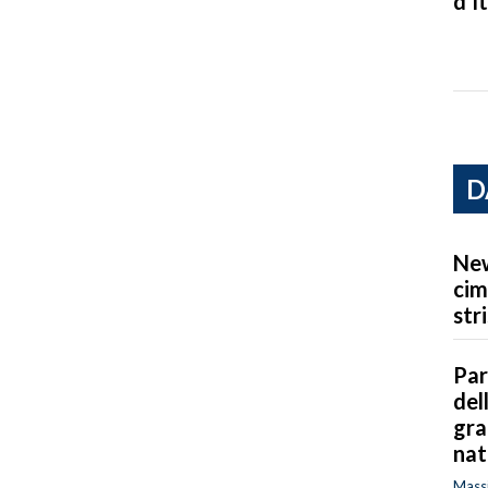
d’It
D
New
cim
str
Par
del
gra
nat
Massi