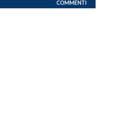
COMMENTI
SPETTACOLI
GOSSIP
SALUTE
SARDEGNA TURISMO
SARDI NEL MONDO
NOTIZIE
EVENTI
#CARAUNIONE
3 MINUTI CON
INSULARITÀ