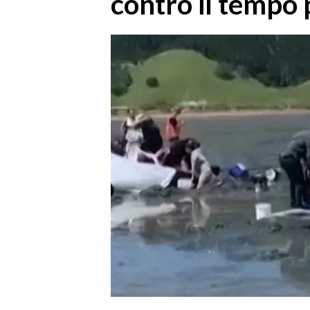
contro il tempo 
MEDIO CAMPIDANO
ORISTANO E PROVINCIA
SASSARI E PROVINCIA
GALLURA
NUORO E PROVINCIA
OGLIASTRA
AGENDA
CRONACA
ITALIA
MONDO
POLITICA
ECONOMIA
SERVIZI ALLE IMPRESE