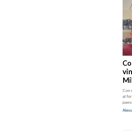
Co
vin
Mi
Con u
al fo
paes
Aless