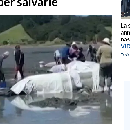
per salvarle
La 
ann
nas
VI
Tani