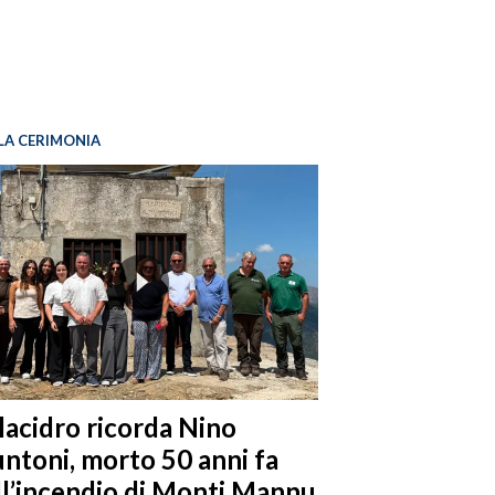
LA CERIMONIA
llacidro ricorda Nino
ntoni, morto 50 anni fa
ll’incendio di Monti Mannu