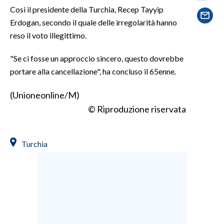
Così il presidente della Turchia, Recep Tayyip
Erdogan, secondo il quale delle irregolarità hanno
SPETTACOLI
reso il voto illegittimo.
GOSSIP
"Se ci fosse un approccio sincero, questo dovrebbe
SALUTE
portare alla cancellazione", ha concluso il 65enne.
(Unioneonline/M)
SARDEGNA TURISMO
© Riproduzione riservata
SARDI NEL MONDO
NOTIZIE
Turchia
EVENTI
#CARAUNIONE
3 MINUTI CON
INSULARITÀ