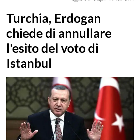
MEDIO CAMPIDANO
ORISTANO E PROVINCIA
Turchia, Erdogan
SASSARI E PROVINCIA
chiede di annullare
GALLURA
NUORO E PROVINCIA
l'esito del voto di
OGLIASTRA
Istanbul
AGENDA
CRONACA
ITALIA
MONDO
POLITICA
ECONOMIA
SERVIZI ALLE IMPRESE