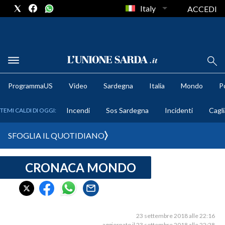
Italy
ACCEDI
METEO
ProgrammaUS
Video
Sardegna
Italia
Mondo
Po
COMUNI AL VOTO
Incendi
Sos Sardegna
Incidenti
Cagli
TEMI CALDI DI OGGI:
VIDEO
SFOGLIA IL QUOTIDIANO
FOTO
CRONACA MONDO
CRONACA SARDEGNA
CAGLIARI
PROVINCIA DI CAGLIARI
SULCIS IGLESIENTE
23 settembre 2018 alle 22:16
aggiornato il 23 settembre 2018 alle 22:28