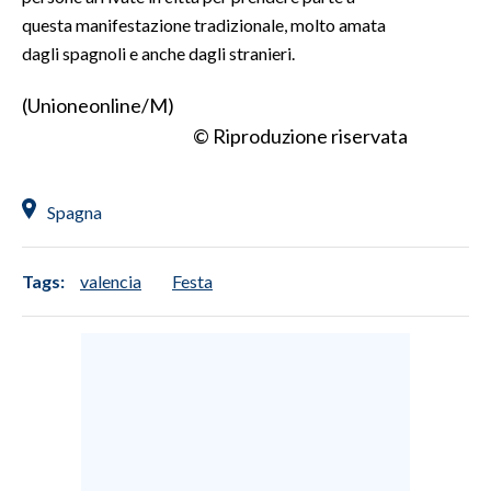
questa manifestazione tradizionale, molto amata
SPETTACOLI
dagli spagnoli e anche dagli stranieri.
GOSSIP
(Unioneonline/M)
© Riproduzione riservata
SALUTE
SARDEGNA TURISMO
Spagna
SARDI NEL MONDO
Tags:
valencia
Festa
NOTIZIE
EVENTI
#CARAUNIONE
3 MINUTI CON
INSULARITÀ