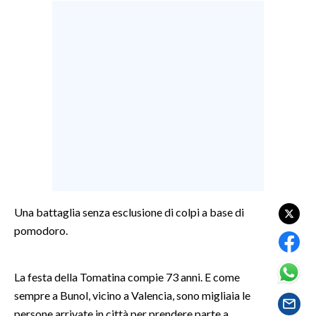
LAVORO
BANDI
SPORT IN SARDEGNA
SPORT
RISULTATI E CLASSIFICHE
CALCIO
CALCIO REGIONALE
BASKET
Una battaglia senza esclusione di colpi a base di
VOLLEY
pomodoro.
MOTORI
TENNIS
La festa della Tomatina compie 73 anni. E come
ALTRI SPORT
sempre a Bunol, vicino a Valencia, sono migliaia le
persone arrivate in città per prendere parte a
CULTURA