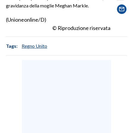
gravidanza della moglie Meghan Markle.
SPETTACOLI
(Unioneonline/D)
© Riproduzione riservata
GOSSIP
SALUTE
Tags:
Regno Unito
SARDEGNA TURISMO
SARDI NEL MONDO
NOTIZIE
EVENTI
#CARAUNIONE
3 MINUTI CON
INSULARITÀ