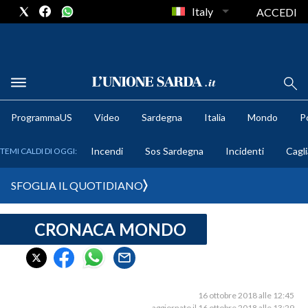
Italy
ACCEDI
METEO
ProgrammaUS
Video
Sardegna
Italia
Mondo
Po
COMUNI AL VOTO
Incendi
Sos Sardegna
Incidenti
Cagli
TEMI CALDI DI OGGI:
VIDEO
SFOGLIA IL QUOTIDIANO
FOTO
CRONACA MONDO
CRONACA SARDEGNA
CAGLIARI
PROVINCIA DI CAGLIARI
SULCIS IGLESIENTE
16 ottobre 2018 alle 12:45
aggiornato il 16 ottobre 2018 alle 13:29