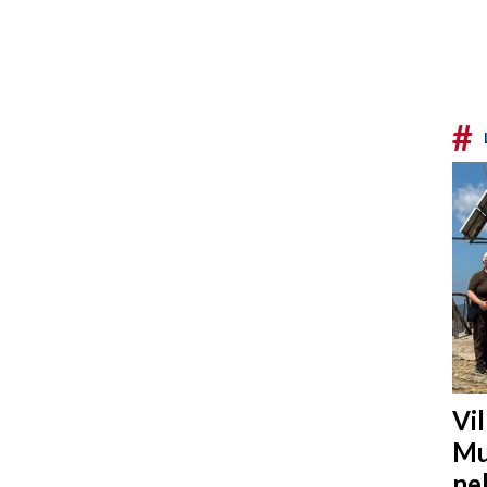
#
Vi
Mu
ne