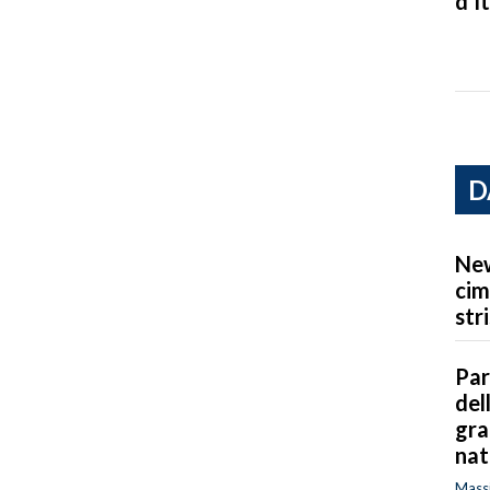
d’It
D
New
cim
str
Par
del
gra
nat
Massi