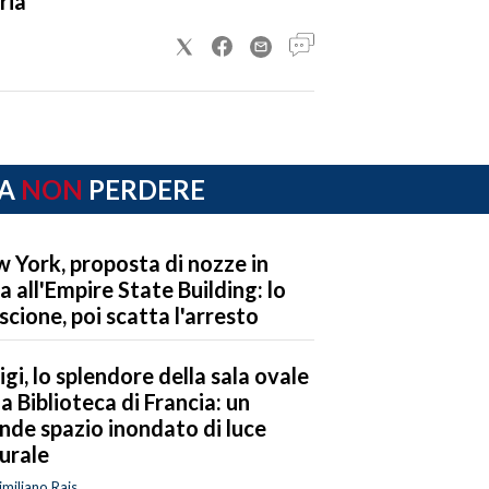
ria
A
NON
PERDERE
 York, proposta di nozze in
a all'Empire State Building: lo
iscione, poi scatta l'arresto
igi, lo splendore della sala ovale
la Biblioteca di Francia: un
nde spazio inondato di luce
urale
miliano Rais