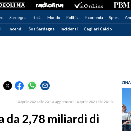
eo
Sardegna
Italia
Mondo
Politica
Economia
Sport
An
I:
Incendi
Sos Sardegna
Incidenti
Cagliari Calcio
L’IN
10 aprile 2021 alle 20:10
aggiornato il 10 aprile 2021 alle 20:13
 da 2,78 miliardi di