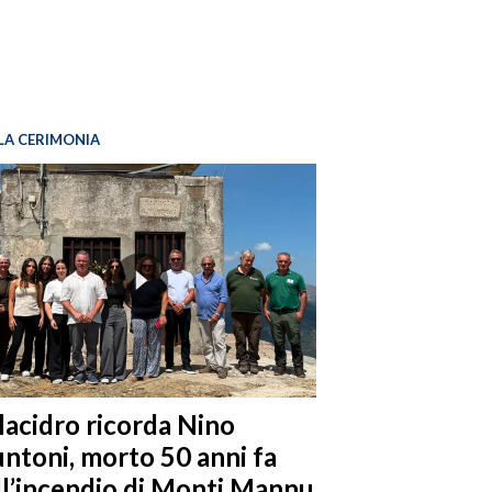
LA CERIMONIA
llacidro ricorda Nino
ntoni, morto 50 anni fa
ll’incendio di Monti Mannu