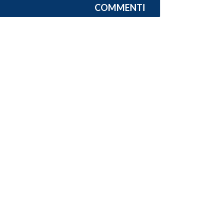
COMMENTI
SPETTACOLI
GOSSIP
SALUTE
SARDEGNA TURISMO
SARDI NEL MONDO
NOTIZIE
EVENTI
#CARAUNIONE
3 MINUTI CON
INSULARITÀ