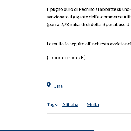
LAVORO
Il pugno duro di Pechino si abbatte su uno d
sanzionato il gigante dell'e-commerce Ali
BANDI
(pari a 2,78 miliardi di dollari) per abuso 
SPORT IN SARDEGNA
La multa fa seguito all'inchiesta avviata ne
SPORT
RISULTATI E CLASSIFICHE
(Unioneonline/F)
CALCIO
CALCIO REGIONALE
BASKET
Cina
VOLLEY
MOTORI
Tags:
Alibaba
Multa
TENNIS
ALTRI SPORT
CULTURA