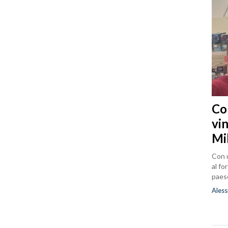
Co
vin
Mi
Con u
al fo
paes
Aless