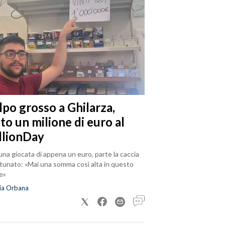
lpo grosso a Ghilarza,
to un milione di euro al
llionDay
na giocata di appena un euro, parte la caccia
rtunato: «Mai una somma così alta in questo
e»
ia Orbana