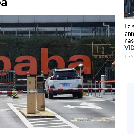
ba
La 
ann
nas
VI
Tani