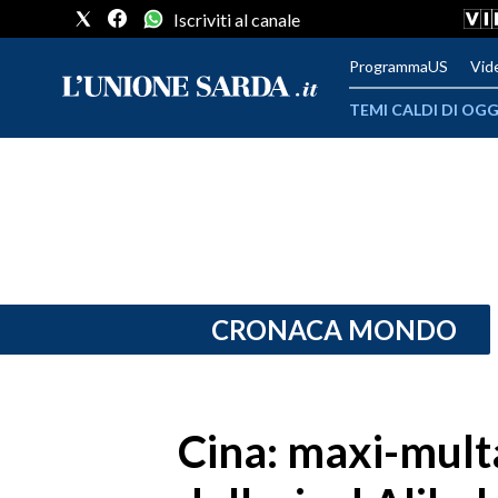
Iscriviti al canale
ProgrammaUS
Vid
TEMI CALDI DI OGG
METEO
COMUNI AL VOTO
VIDEO
FOTO
CRONACA MONDO
CRONACA SARDEGNA
CAGLIARI
Cina: maxi-multa
PROVINCIA DI CAGLIARI
SULCIS IGLESIENTE