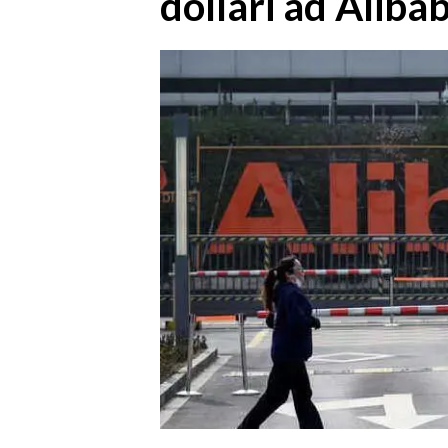
dollari ad Aliba
MEDIO CAMPIDANO
ORISTANO E PROVINCIA
SASSARI E PROVINCIA
GALLURA
NUORO E PROVINCIA
OGLIASTRA
AGENDA
CRONACA
ITALIA
MONDO
POLITICA
ECONOMIA
SERVIZI ALLE IMPRESE