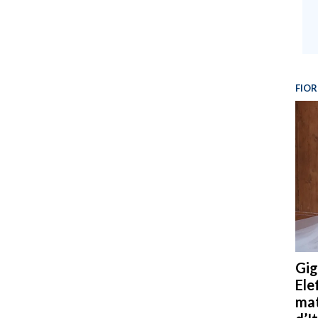
FIOR
Gig
Ele
mat