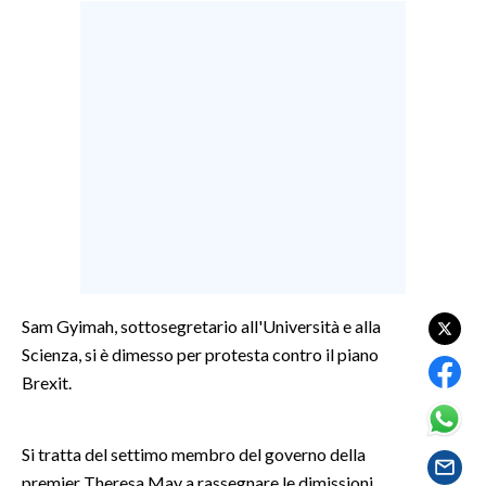
LAVORO
BANDI
SPORT IN SARDEGNA
SPORT
RISULTATI E CLASSIFICHE
CALCIO
CALCIO REGIONALE
BASKET
Sam Gyimah, sottosegretario all'Università e alla
VOLLEY
Scienza, si è dimesso per protesta contro il piano
MOTORI
Brexit.
TENNIS
ALTRI SPORT
Si tratta del settimo membro del governo della
premier Theresa May a rassegnare le dimissioni.
CULTURA