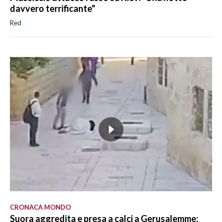
davvero terrificante"
Red
CRONACA MONDO
Suora aggredita e presa a calci a Gerusalemme: