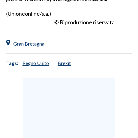
(Unioneonline/s.a.)
SPETTACOLI
© Riproduzione riservata
GOSSIP
SALUTE
Gran Bretagna
SARDEGNA TURISMO
Tags:
Regno Unito
Brexit
SARDI NEL MONDO
NOTIZIE
EVENTI
#CARAUNIONE
3 MINUTI CON
INSULARITÀ