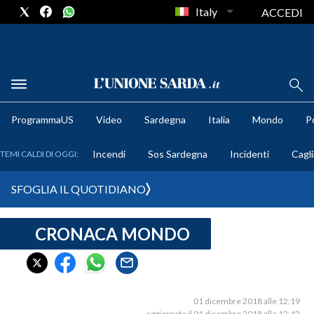
Italy
ACCEDI
METEO
ProgrammaUS
Video
Sardegna
Italia
Mondo
Po
COMUNI AL VOTO
Incendi
Sos Sardegna
Incidenti
Cagli
TEMI CALDI DI OGGI:
VIDEO
SFOGLIA IL QUOTIDIANO
FOTO
CRONACA MONDO
CRONACA SARDEGNA
CAGLIARI
PROVINCIA DI CAGLIARI
SULCIS IGLESIENTE
01 dicembre 2018 alle 12:19
aggiornato il 01 dicembre 2018 alle 12:42