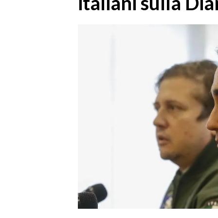
italiani sulla D
MEDIO CAMPIDANO
ORISTANO E PROVINCIA
SASSARI E PROVINCIA
GALLURA
NUORO E PROVINCIA
OGLIASTRA
AGENDA
CRONACA
ITALIA
MONDO
POLITICA
ECONOMIA
SERVIZI ALLE IMPRESE