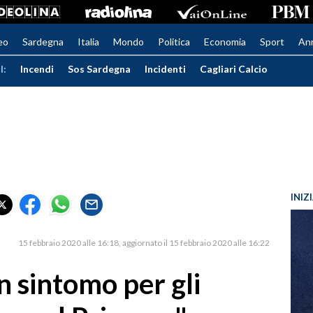
eo
Sardegna
Italia
Mondo
Politica
Economia
Sport
An
I:
Incendi
Sos Sardegna
Incidenti
Cagliari Calcio
INIZ
15 febbraio 2020 alle 16:18
aggiornato il 15 febbraio 2020 alle 16:22
 sintomo per gli