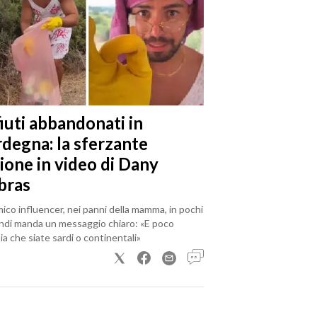
iuti abbandonati in
rdegna: la sferzante
ione in video di Dany
bras
mico influencer, nei panni della mamma, in pochi
ndi manda un messaggio chiaro: «E poco
a che siate sardi o continentali»