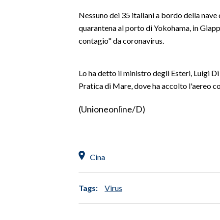
LAVORO
Nessuno dei 35 italiani a bordo della nave
quarantena al porto di Yokohama, in Giapp
BANDI
contagio" da coronavirus.
SPORT IN SARDEGNA
Lo ha detto il ministro degli Esteri, Luigi 
SPORT
Pratica di Mare, dove ha accolto l'aereo c
RISULTATI E CLASSIFICHE
CALCIO
(Unioneonline/D)
CALCIO REGIONALE
BASKET
VOLLEY
Cina
MOTORI
TENNIS
Tags:
Virus
ALTRI SPORT
CULTURA