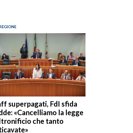
REGIONE
ff superpagati, FdI sfida
dde: «Cancelliamo la legge
ltronificio che tanto
ticavate»