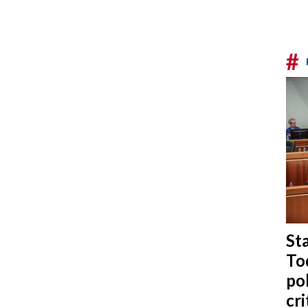
#
Sta
To
po
cri