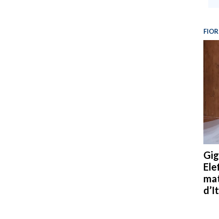
FIOR
Gig
Ele
mat
d’It