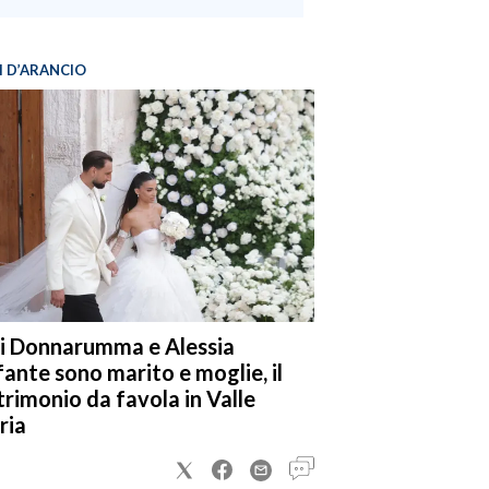
I D’ARANCIO
i Donnarumma e Alessia
fante sono marito e moglie, il
rimonio da favola in Valle
ria