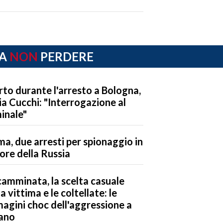
A
NON
PERDERE
to durante l'arresto a Bologna,
ria Cucchi: "Interrogazione al
inale"
a, due arresti per spionaggio in
ore della Russia
camminata, la scelta casuale
la vittima e le coltellate: le
agini choc dell'aggressione a
ano