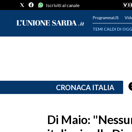
Iscriviti al canale
ProgrammaUS
Vid
TEMI CALDI DI OGG
METEO
COMUNI AL VOTO
VIDEO
FOTO
CRONACA ITALIA
CRONACA SARDEGNA
CAGLIARI
Di Maio: "Nessun
PROVINCIA DI CAGLIARI
SULCIS IGLESIENTE