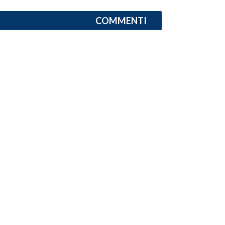
COMMENTI
SPETTACOLI
GOSSIP
SALUTE
SARDEGNA TURISMO
SARDI NEL MONDO
NOTIZIE
EVENTI
#CARAUNIONE
3 MINUTI CON
INSULARITÀ