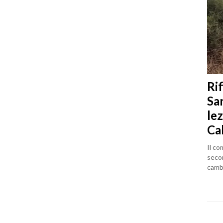
Rif
Sa
lez
Ca
Il co
seco
cambi