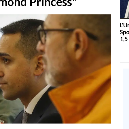
iamond Princess"
L’U
Spo
1,5