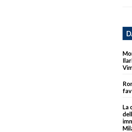
D
Mor
Ila
Vim
Rom
fav
La 
del
imm
Mil