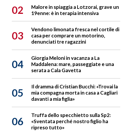
02
Malore in spiaggia a Lotzorai, grave un
19enne: è in terapia intensiva
Vendono limonata fresca nel cortile di
03
casa per comprare un motorino,
denunciati tre ragazzini
Giorgia Meloni in vacanza a La
04
Maddalena: mare, passeggiate e una
serata a Cala Gavetta
Il dramma di Cristian Bucchi: «Trovai la
05
mia compagna morta in casa a Cagliari
davanti a mia figlia»
Truffa dello specchietto sulla Sp2:
06
«Sventata perché nostro figlio ha
ripreso tutto»