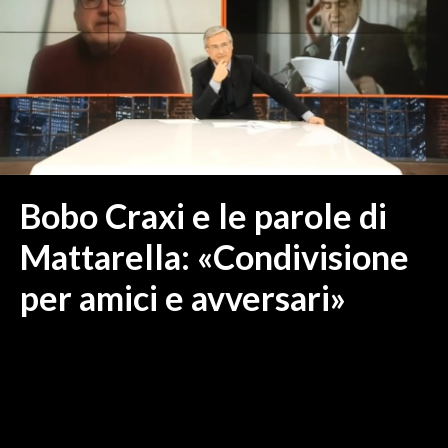
MEDIO CAMPIDANO
ORISTANO E PROVINCIA
SASSARI E PROVINCIA
GALLURA
NUORO E PROVINCIA
OGLIASTRA
AGENDA
Bobo Craxi e le parole di
CRONACA
Mattarella: «Condivisione
ITALIA
per amici e avversari»
MONDO
POLITICA
ECONOMIA
SERVIZI ALLE IMPRESE