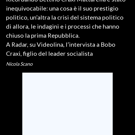
inequivocabile: una cosa è il suo prestigio
SPETTACOLI
politico, un’altra la crisi del sistema politico
di allora, le indagini e i processi che hanno
GOSSIP
chiuso la prima Repubblica.
SALUTE
A Radar, su Videolina, l’intervista a Bobo
Craxi, figlio del leader socialista
SARDEGNA TURISMO
Nicola Scano
SARDI NEL MONDO
NOTIZIE
EVENTI
#CARAUNIONE
3 MINUTI CON
INSULARITÀ