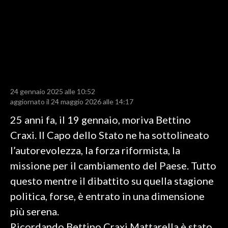
LAVORO
BANDI
SPORT IN SARDEGNA
SPORT
24 gennaio 2025 alle 10:52
RISULTATI E CLASSIFICHE
aggiornato il 24 maggio 2026 alle 14:17
CALCIO
25 anni fa, il 19 gennaio, moriva Bettino
CALCIO REGIONALE
Craxi. Il Capo dello Stato ne ha sottolineato
BASKET
l’autorevolezza, la forza riformista, la
VOLLEY
missione per il cambiamento del Paese. Tutto
MOTORI
questo mentre il dibattito su quella stagione
TENNIS
politica, forse, è entrato in una dimensione
ALTRI SPORT
più serena.
Ricordando Bettino Craxi Mattarella è stato
CULTURA