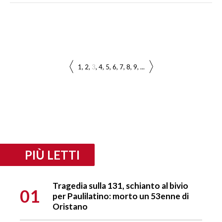
1
2
3
4
5
6
7
8
9
...
PIÙ LETTI
Tragedia sulla 131, schianto al bivio
01
per Paulilatino: morto un 53enne di
Oristano