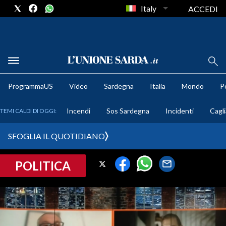
Italy
ACCEDI
METEO
ProgrammaUS
Video
Sardegna
Italia
Mondo
Po
COMUNI AL VOTO
Incendi
Sos Sardegna
Incidenti
Cagli
TEMI CALDI DI OGGI:
VIDEO
SFOGLIA IL QUOTIDIANO
FOTO
POLITICA
CRONACA SARDEGNA
CAGLIARI
PROVINCIA DI CAGLIARI
SULCIS IGLESIENTE