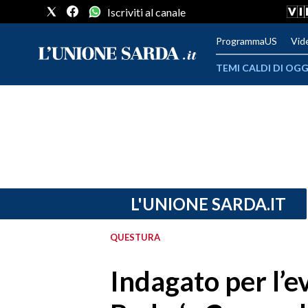
Iscriviti al canale
ProgrammaUS
Vid
TEMI CALDI DI OGG
METEO
COMUNI AL VOTO
VIDEO
FOTO
L'UNIONE SARDA.IT
CRONACA SARDEGNA
QUESTURA
CAGLIARI
Indagato per l’e
PROVINCIA DI CAGLIARI
SULCIS IGLESIENTE