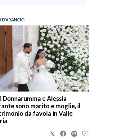
I D’ARANCIO
i Donnarumma e Alessia
fante sono marito e moglie, il
rimonio da favola in Valle
ria