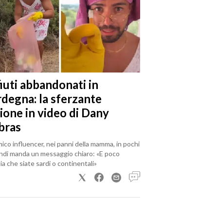
iuti abbandonati in
rdegna: la sferzante
ione in video di Dany
bras
mico influencer, nei panni della mamma, in pochi
ndi manda un messaggio chiaro: «E poco
a che siate sardi o continentali»