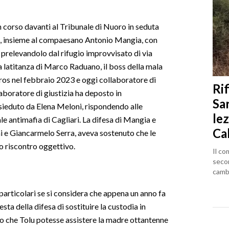
 corso davanti al Tribunale di Nuoro in seduta
to, insieme al compaesano Antonio Mangia, con
- prelevandolo dal rifugio improvvisato di via
va latitanza di Marco Raduano, il boss della mala
ros nel febbraio 2023 e oggi collaboratore di
Rif
llaboratore di giustizia ha deposto in
Sa
sieduto da Elena Meloni, rispondendo alle
lez
e antimafia di Cagliari. La difesa di Mangia e
Ca
ai e Giancarmelo Serra, aveva sostenuto che le
o riscontro oggettivo.
Il co
seco
cambi
particolari se si considera che appena un anno fa
sta della difesa di sostituire la custodia in
ndo che Tolu potesse assistere la madre ottantenne