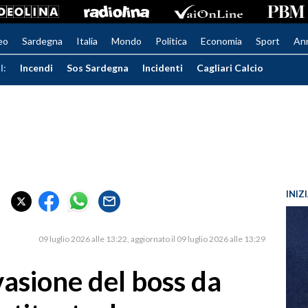
eo
Sardegna
Italia
Mondo
Politica
Economia
Sport
An
I:
Incendi
Sos Sardegna
Incidenti
Cagliari Calcio
INIZ
09 luglio 2026 alle 13:22
aggiornato il 09 luglio 2026 alle 13:29
vasione del boss da