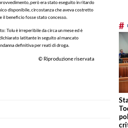
 provvedimento, però era stato eseguito in ritardo
nico disponibile, circostanza che aveva costretto
e il beneficio fosse stato concesso.
#
: Tolu è irreperibile da circa un mese ed è
dichiarato latitante in seguito al mancato
ndanna definitiva per reati di droga.
© Riproduzione riservata
Sta
To
po
cri