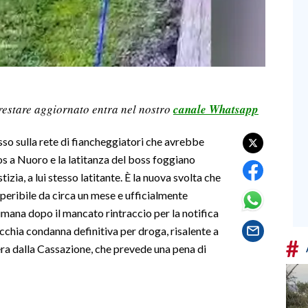
restare aggiornato entra nel nostro
canale Whatsapp
sso sulla rete di fiancheggiatori che avrebbe
os a Nuoro e la latitanza del boss foggiano
zia, a lui stesso latitante. È la nuova svolta che
eperibile da circa un mese e ufficialmente
ttimana dopo il mancato rintraccio per la notifica
ecchia condanna definitiva per droga, risalente a
#
era dalla Cassazione, che prevede una pena di