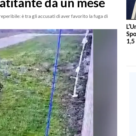
latitante da un mese
peribile: è tra gli accusati di aver favorito la fuga di
L’U
Spo
1,5