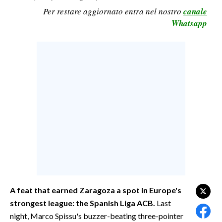
Per restare aggiornato entra nel nostro
canale
CALCIO
Whatsapp
CALCIO REGIONALE
BASKET
VOLLEY
MOTORI
TENNIS
ALTRI SPORT
CULTURA
SPETTACOLI
GOSSIP
A feat that earned Zaragoza a spot in Europe's
SARDI NEL MONDO
strongest league: the Spanish Liga ACB.
Last
NOTIZIE
night, Marco Spissu's buzzer-beating three-pointer