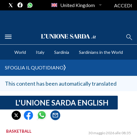
United Kingdom
ACCEDI
CRONACA SARDEGNA
World
Italy
Sardinia
Sardinians in the World
CAGLIARI
PROVINCIA DI CAGLIARI
SFOGLIA IL QUOTIDIANO
SULCIS IGLESIENTE
MEDIO CAMPIDANO
This content has been automatically translated
ORISTANO E PROVINCIA
SASSARI E PROVINCIA
L'UNIONE SARDA ENGLISH
GALLURA
NUORO E PROVINCIA
OGLIASTRA
BASKETBALL
30 maggio 2026 alle 08:35
AGENDA