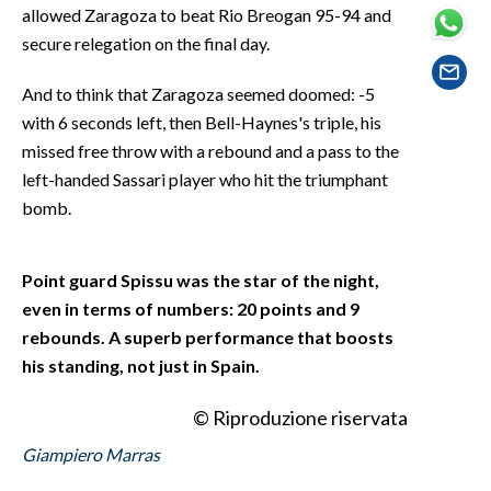
EVENTI
allowed Zaragoza to beat Rio Breogan 95-94 and
secure relegation on the final day.
#CARAUNIONE
And to think that Zaragoza seemed doomed: -5
INSULARITÀ
with 6 seconds left, then Bell-Haynes's triple, his
missed free throw with a rebound and a pass to the
FOTO
left-handed Sassari player who hit the triumphant
bomb.
VIDEO
INFO AZIENDE
Point guard Spissu was the star of the night,
even in terms of numbers: 20 points and 9
ABBONATI
rebounds. A superb performance that boosts
ANNUNCI
his standing, not just in Spain.
NECROLOGI
PUBBLICITÀ
© Riproduzione riservata
SPIAGGE
Giampiero Marras
STORE