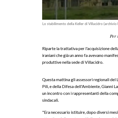
LAVORO
BANDI
Lo stabilimento della Keller di Villacidro (archivio
SPORT IN SARDEGNA
Per 
SPORT
Riparte la trattativa per l'acquisizione del
RISULTATI E CLASSIFICHE
iraniani che già un anno fa avevano manifest
CALCIO
produttive nella sede di Villacidro.
CALCIO REGIONALE
BASKET
Questa mattina gli assessori regionali del 
VOLLEY
Pili, e della Difesa dell'Ambiente, Gianni 
MOTORI
un incontro con i rappresentanti della co
TENNIS
sindacali.
ALTRI SPORT
"Era necessario istituire, dopo diversi mesi,
CULTURA