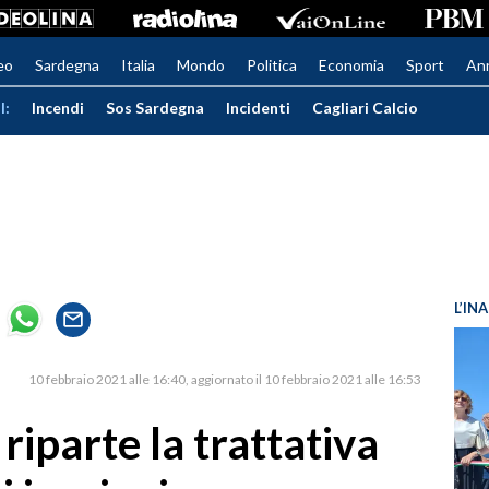
eo
Sardegna
Italia
Mondo
Politica
Economia
Sport
An
I:
Incendi
Sos Sardegna
Incidenti
Cagliari Calcio
L’IN
10 febbraio 2021 alle 16:40
aggiornato il 10 febbraio 2021 alle 16:53
riparte la trattativa