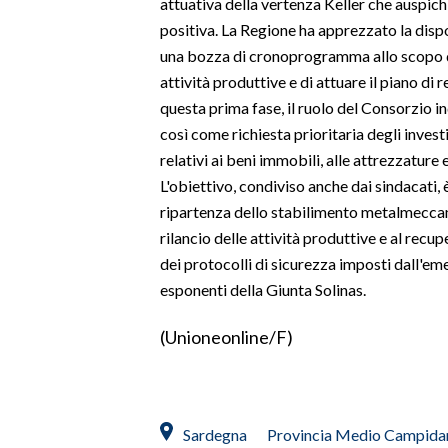
attuativa della vertenza Keller che auspic
positiva. La Regione ha apprezzato la disp
SPETTACOLI
una bozza di cronoprogramma allo scopo di
attività produttive e di attuare il piano di
GOSSIP
questa prima fase, il ruolo del Consorzio i
così come richiesta prioritaria degli invest
SALUTE
relativi ai beni immobili, alle attrezzature 
L'obiettivo, condiviso anche dai sindacati, 
SARDEGNA TURISMO
ripartenza dello stabilimento metalmecca
SARDI NEL MONDO
rilancio delle attività produttive e al recup
dei protocolli di sicurezza imposti dall'eme
NOTIZIE
esponenti della Giunta Solinas.
EVENTI
(Unioneonline/F)
#CARAUNIONE
3 MINUTI CON
Sardegna
Provincia Medio Campida
INSULARITÀ