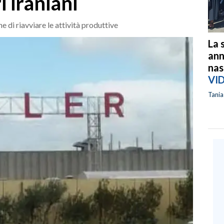
i iraniani
 di riavviare le attività produttive
La 
ann
nas
VI
Tani