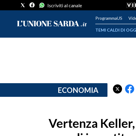
Iscriviti al canale
ProgrammaUS
Vid
TEMI CALDI DI OGG
METEO
COMUNI AL VOTO
VIDEO
FOTO
ECONOMIA
CRONACA SARDEGNA
CAGLIARI
Vertenza Keller, 
PROVINCIA DI CAGLIARI
SULCIS IGLESIENTE