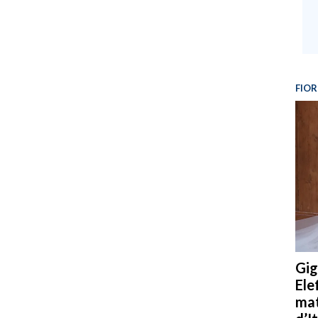
FIOR
Gig
Ele
mat