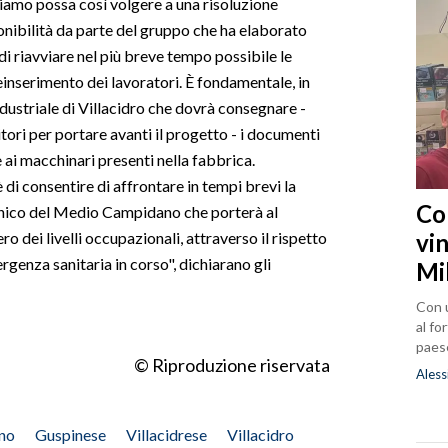
hiamo possa così volgere a una risoluzione
onibilità da parte del gruppo che ha elaborato
 riavviare nel più breve tempo possibile le
 reinserimento dei lavoratori. È fondamentale, in
ndustriale di Villacidro che dovrà consegnare -
itori per portare avanti il progetto - i documenti
e ai macchinari presenti nella fabbrica.
è di consentire di affrontare in tempi brevi la
Co
nico del Medio Campidano che porterà al
vin
ero dei livelli occupazionali, attraverso il rispetto
rgenza sanitaria in corso", dichiarano gli
Mi
Con u
al fo
paes
© Riproduzione riservata
Aless
no
Guspinese
Villacidrese
Villacidro