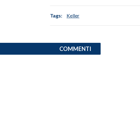
INFO AZIENDE
Tags:
Keller
ABBONATI
ANNUNCI
NECROLOGI
COMMENTI
PUBBLICITÀ
SPIAGGE
STORE