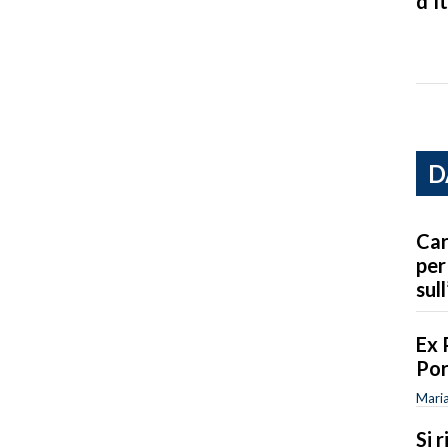
d’It
D
Car
per
sull
Ex 
Por
Maria
Si 