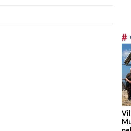
#
Vi
Mu
ne