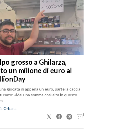
lpo grosso a Ghilarza,
to un milione di euro al
llionDay
na giocata di appena un euro, parte la caccia
rtunato: «Mai una somma così alta in questo
e»
ia Orbana