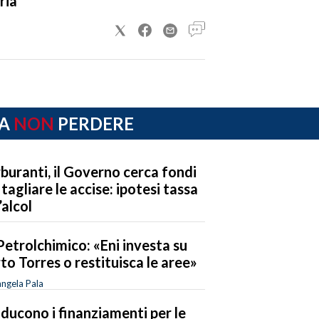
ria
A
NON
PERDERE
buranti, il Governo cerca fondi
 tagliare le accise: ipotesi tassa
’alcol
Petrolchimico: «Eni investa su
to Torres o restituisca le aree»
ngela Pala
riducono i finanziamenti per le