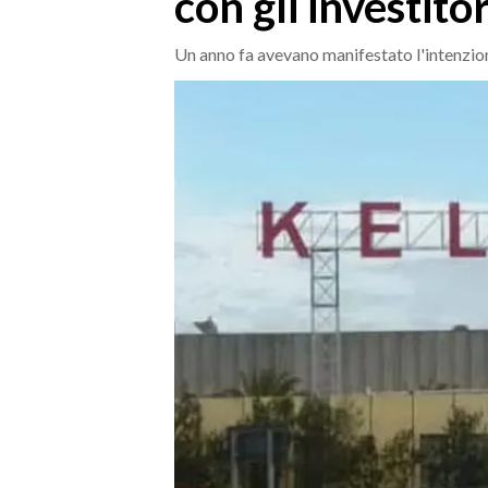
con gli investitor
MEDIO CAMPIDANO
ORISTANO E PROVINCIA
Un anno fa avevano manifestato l'intenzione
SASSARI E PROVINCIA
GALLURA
NUORO E PROVINCIA
OGLIASTRA
AGENDA
CRONACA
ITALIA
MONDO
POLITICA
ECONOMIA
SERVIZI ALLE IMPRESE