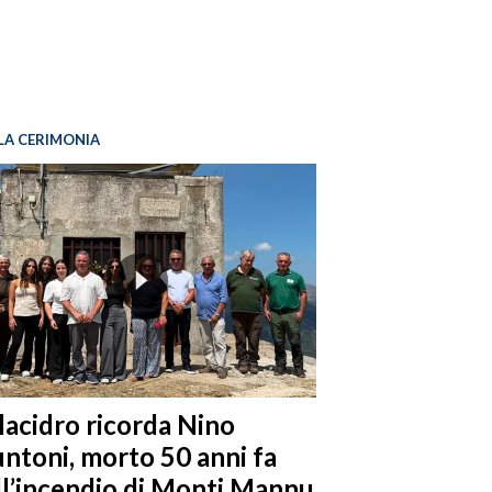
LA CERIMONIA
llacidro ricorda Nino
ntoni, morto 50 anni fa
ll’incendio di Monti Mannu