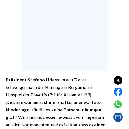
EVENTI
#CARAUNIONE
INSULARITÀ
FOTO
VIDEO
INFO AZIENDE
Präsident Stefano Udassi
brach Torres‘
ABBONATI
Schweigen nach der Blamage in Bergamo im
ANNUNCI
Hinspiel der Playoffs (7:1 für Atalanta U23):
NECROLOGI
„Gestern war eine
schmerzhafte, unerwartete
PUBBLICITÀ
Niederlage
, für die
es keine Entschuldigungen
SPIAGGE
gibt
.“ Wir sind uns dessen bewusst, vom Eigentum
an allen Komponenten, und es ist klar, dass es
einer
STORE