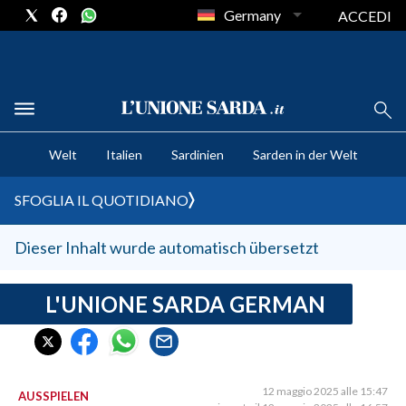
Germany
ACCEDI
CRONACA SARDEGNA
Welt
Italien
Sardinien
Sarden in der Welt
CAGLIARI
PROVINCIA DI CAGLIARI
SFOGLIA IL QUOTIDIANO
SULCIS IGLESIENTE
MEDIO CAMPIDANO
Dieser Inhalt wurde automatisch übersetzt
ORISTANO E PROVINCIA
SASSARI E PROVINCIA
L'UNIONE SARDA GERMAN
GALLURA
NUORO E PROVINCIA
OGLIASTRA
12 maggio 2025 alle 15:47
AUSSPIELEN
AGENDA