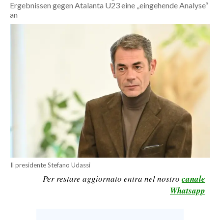
Ergebnissen gegen Atalanta U23 eine „eingehende Analyse“
CALCIO
an
CALCIO REGIONALE
BASKET
VOLLEY
MOTORI
TENNIS
ALTRI SPORT
CULTURA
SPETTACOLI
Il presidente Stefano Udassi
GOSSIP
Per restare aggiornato entra nel nostro
canale
Whatsapp
SARDI NEL MONDO
NOTIZIE