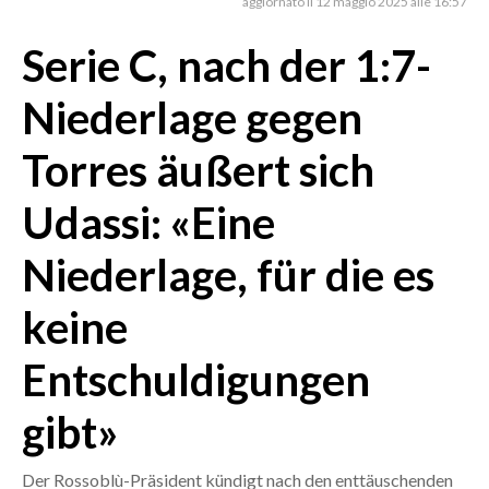
aggiornato il 12 maggio 2025 alle 16:57
Serie C, nach der 1:7-
CRONACA
ITALIA
Niederlage gegen
MONDO
Torres äußert sich
POLITICA
Udassi: «Eine
ECONOMIA
Niederlage, für die es
SERVIZI ALLE IMPRESE
LAVORO
keine
BANDI
Entschuldigungen
SPORT IN SARDEGNA
gibt»
SPORT
Der Rossoblù-Präsident kündigt nach den enttäuschenden
RISULTATI E CLASSIFICHE