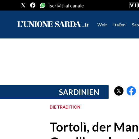
Iscriviti al canale
Welt
Italien
Sar
CRONACA SARDEGNA
CAGLIARI
PROVINCIA DI CAGLIARI
SULCIS IGLESIENTE
MEDIO CAMPIDANO
SARDINIEN
ORISTANO E PROVINCIA
SASSARI E PROVINCIA
DIE TRADITION
GALLURA
NUORO E PROVINCIA
Tortolì, der Ma
OGLIASTRA
AGENDA