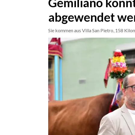
Gemiliano konnt
abgewendet we
CRONACA
ITALIA
Sie kommen aus Villa San Pietro, 158 Kilo
MONDO
POLITICA
ECONOMIA
SERVIZI ALLE IMPRESE
LAVORO
BANDI
SPORT IN SARDEGNA
SPORT
RISULTATI E CLASSIFICHE