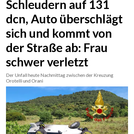
Schleudern auf 131
CRONACA
dcn, Auto überschlägt
ITALIA
sich und kommt von
MONDO
der Straße ab: Frau
POLITICA
schwer verletzt
ECONOMIA
Der Unfall heute Nachmittag zwischen der Kreuzung
SERVIZI ALLE IMPRESE
Orotelli und Orani
LAVORO
BANDI
SPORT IN SARDEGNA
SPORT
RISULTATI E CLASSIFICHE