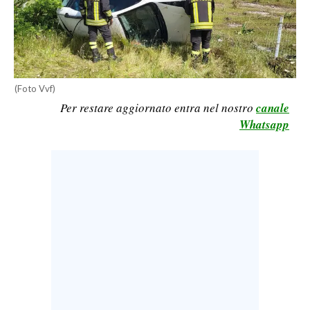
CALCIO
CALCIO REGIONALE
BASKET
VOLLEY
(Foto Vvf)
MOTORI
Per restare aggiornato entra nel nostro
canale
TENNIS
Whatsapp
ALTRI SPORT
CULTURA
SPETTACOLI
GOSSIP
SARDI NEL MONDO
NOTIZIE