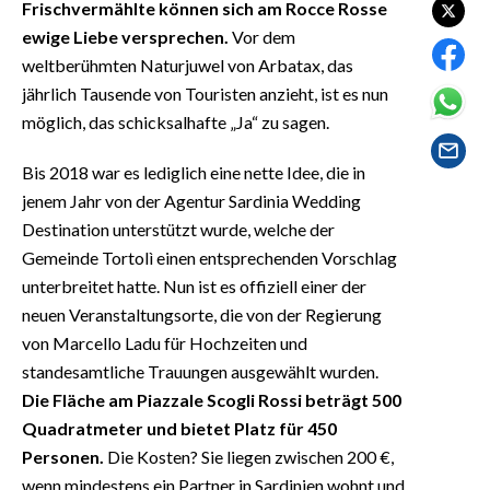
Frischvermählte können sich am Rocce Rosse
EVENTI
ewige Liebe versprechen.
Vor dem
#CARAUNIONE
weltberühmten Naturjuwel von Arbatax, das
jährlich Tausende von Touristen anzieht, ist es nun
INSULARITÀ
möglich, das schicksalhafte „Ja“ zu sagen.
FOTO
Bis 2018 war es lediglich eine nette Idee, die in
jenem Jahr von der Agentur Sardinia Wedding
VIDEO
Destination unterstützt wurde, welche der
Gemeinde Tortolì einen entsprechenden Vorschlag
INFO AZIENDE
unterbreitet hatte. Nun ist es offiziell einer der
ABBONATI
neuen Veranstaltungsorte, die von der Regierung
von Marcello Ladu für Hochzeiten und
ANNUNCI
standesamtliche Trauungen ausgewählt wurden.
NECROLOGI
Die Fläche am Piazzale Scogli Rossi beträgt 500
PUBBLICITÀ
Quadratmeter und bietet Platz für 450
SPIAGGE
Personen.
Die Kosten? Sie liegen zwischen 200 €,
STORE
wenn mindestens ein Partner in Sardinien wohnt und