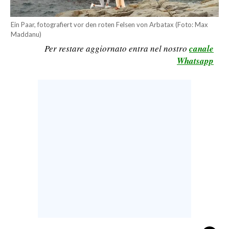
CALCIO
Ein Paar, fotografiert vor den roten Felsen von Arbatax (Foto: Max
CALCIO REGIONALE
Maddanu)
BASKET
Per restare aggiornato entra nel nostro
canale
VOLLEY
Whatsapp
MOTORI
TENNIS
ALTRI SPORT
CULTURA
SPETTACOLI
GOSSIP
SARDI NEL MONDO
NOTIZIE