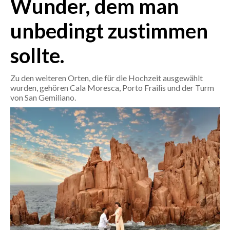
Wunder, dem man
unbedingt zustimmen
CRONACA
ITALIA
sollte.
MONDO
Zu den weiteren Orten, die für die Hochzeit ausgewählt
POLITICA
wurden, gehören Cala Moresca, Porto Frailis und der Turm
von San Gemiliano.
ECONOMIA
SERVIZI ALLE IMPRESE
LAVORO
BANDI
SPORT IN SARDEGNA
SPORT
RISULTATI E CLASSIFICHE