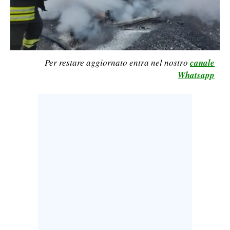
CALCIO
CALCIO REGIONALE
BASKET
VOLLEY
Per restare aggiornato entra nel nostro
canale
Whatsapp
MOTORI
TENNIS
ALTRI SPORT
CULTURA
SPETTACOLI
GOSSIP
SARDI NEL MONDO
NOTIZIE