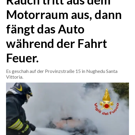
Rauch tritt aus dem
Motorraum aus, dann
CRONACA
ITALIA
fängt das Auto
MONDO
während der Fahrt
POLITICA
Feuer.
ECONOMIA
Es geschah auf der Provinzstraße 15 in Nughedu Santa
SERVIZI ALLE IMPRESE
Vittoria.
LAVORO
BANDI
SPORT IN SARDEGNA
SPORT
RISULTATI E CLASSIFICHE