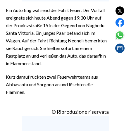
EVENTI
Ein Auto fing während der Fahrt Feuer. Der Vorfall
#CARAUNIONE
ereignete sich heute Abend gegen 19:30 Uhr auf
der Provinzstraße 15 in der Gegend von Nughedu
INSULARITÀ
Santa Vittoria. Ein junges Paar befand sich im
Wagen. Auf der Fahrt Richtung Neoneli bemerkten
FOTO
sie Rauchgeruch. Sie hielten sofort an einem
Rastplatz an und verließen das Auto, das daraufhin
VIDEO
in Flammen stand.
INFO AZIENDE
Kurz darauf rückten zwei Feuerwehrteams aus
ABBONATI
Abbasanta und Sorgono an und löschten die
Flammen.
ANNUNCI
NECROLOGI
PUBBLICITÀ
© Riproduzione riservata
SPIAGGE
STORE