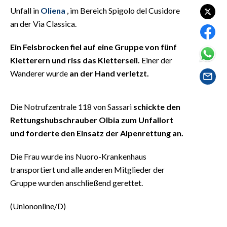
EVENTI
Unfall in
Oliena
, im Bereich Spigolo del Cusidore
an der Via Classica.
#CARAUNIONE
Ein Felsbrocken fiel auf eine Gruppe von fünf
INSULARITÀ
Kletterern und riss das Kletterseil.
Einer der
Wanderer wurde
an der Hand verletzt.
FOTO
VIDEO
Die Notrufzentrale 118 von Sassari
schickte den
Rettungshubschrauber Olbia zum Unfallort
INFO AZIENDE
und forderte den Einsatz der Alpenrettung an.
ABBONATI
Die Frau wurde ins Nuoro-Krankenhaus
ANNUNCI
transportiert und alle anderen Mitglieder der
NECROLOGI
Gruppe wurden anschließend gerettet.
PUBBLICITÀ
SPIAGGE
(Uniononline/D)
STORE