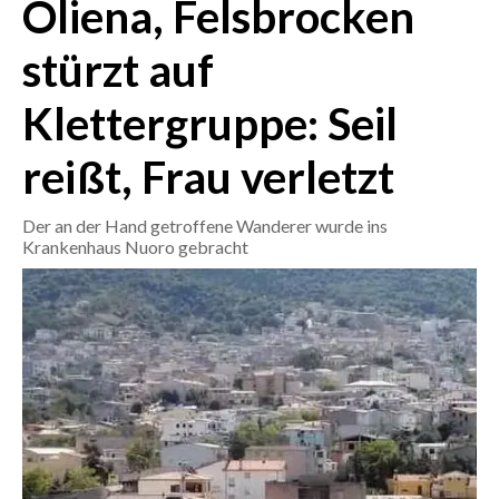
Oliena, Felsbrocken
CRONACA
stürzt auf
ITALIA
Klettergruppe: Seil
MONDO
reißt, Frau verletzt
POLITICA
Der an der Hand getroffene Wanderer wurde ins
ECONOMIA
Krankenhaus Nuoro gebracht
SERVIZI ALLE IMPRESE
LAVORO
BANDI
SPORT IN SARDEGNA
SPORT
RISULTATI E CLASSIFICHE