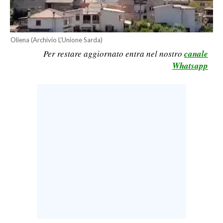
CALCIO
CALCIO REGIONALE
Oliena (Archivio L'Unione Sarda)
BASKET
Per restare aggiornato entra nel nostro
canale
VOLLEY
Whatsapp
MOTORI
TENNIS
ALTRI SPORT
CULTURA
SPETTACOLI
GOSSIP
SARDI NEL MONDO
NOTIZIE