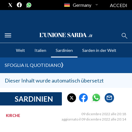
Germany
ACCEDI
CRONACA SARDEGNA
Welt
Italien
Sardinien
Sarden in der Welt
CAGLIARI
PROVINCIA DI CAGLIARI
SFOGLIA IL QUOTIDIANO
SULCIS IGLESIENTE
MEDIO CAMPIDANO
Dieser Inhalt wurde automatisch übersetzt
ORISTANO E PROVINCIA
SASSARI E PROVINCIA
SARDINIEN
GALLURA
NUORO E PROVINCIA
09 dicembre 2022 alle 20:18
KIRCHE
aggiornato il 09 dicembre 2022 alle 20:14
OGLIASTRA
AGENDA