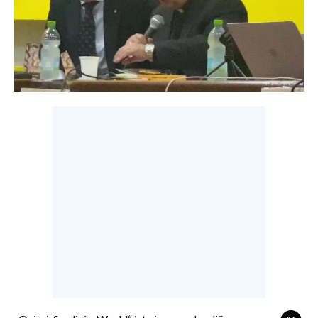
CALCIO
CALCIO REGIONALE
BASKET
VOLLEY
MOTORI
TENNIS
ALTRI SPORT
CULTURA
SPETTACOLI
GOSSIP
SARDI NEL MONDO
NOTIZIE