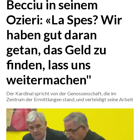
Becciu in seinem
CRONACA
Ozieri: «La Spes? Wir
ITALIA
haben gut daran
MONDO
getan, das Geld zu
POLITICA
finden, lass uns
ECONOMIA
weitermachen"
SERVIZI ALLE IMPRESE
LAVORO
Der Kardinal spricht von der Genossenschaft, die im
BANDI
Zentrum der Ermittlungen stand, und verteidigt seine Arbeit
SPORT IN SARDEGNA
SPORT
RISULTATI E CLASSIFICHE