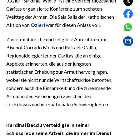
„Ozieri-Sardinia-World“ ist eine von der diözesanen
EVENTI
Caritas organisierte Konferenz zum sechsten
Welttag der Armen. Die Sala Salis der Katholischen
#CARAUNIONE
Aktion von
Ozieri
war für diesen Anlass voll.
INSULARITÀ
Zivile, militärische und religiöse Autoritäten, mit
Bischof Corrado Melis und Raffaele Callia,
FOTO
Regionaldelegierter der Caritas, die an einige
VIDEO
Aspekte erinnerten, die aus der jüngsten
statistischen Erhebung zur Armut hervorgingen,
INFO AZIENDE
wobei sie nicht nur die Wirtschaftskrise betonten,
sondern auch die Einsamkeit und die zunehmende
ABBONATI
Armut in den Beziehungen zwischen den
ANNUNCI
Lockdowns und internationalen Schwierigkeiten.
NECROLOGI
PUBBLICITÀ
Kardinal Becciu verteidigte in seiner
SPIAGGE
Schlussrede seine Arbeit, die immer im Dienst
STORE