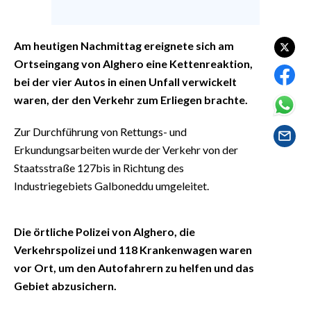
EVENTI
#CARAUNIONE
Am heutigen Nachmittag ereignete sich am
Ortseingang von Alghero eine Kettenreaktion,
INSULARITÀ
bei der vier Autos in einen Unfall verwickelt
waren, der den Verkehr zum Erliegen brachte.
FOTO
Zur Durchführung von Rettungs- und
VIDEO
Erkundungsarbeiten wurde der Verkehr von der
Staatsstraße 127bis in Richtung des
INFO AZIENDE
Industriegebiets Galboneddu umgeleitet.
ABBONATI
ANNUNCI
Die örtliche Polizei von Alghero, die
NECROLOGI
Verkehrspolizei und 118 Krankenwagen waren
PUBBLICITÀ
vor Ort, um den Autofahrern zu helfen und das
SPIAGGE
Gebiet abzusichern.
STORE