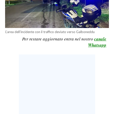
CALCIO
CALCIO REGIONALE
BASKET
VOLLEY
L'area dell'incidente con il traffico deviato verso Galboneddu
MOTORI
Per restare aggiornato entra nel nostro
canale
Whatsapp
TENNIS
ALTRI SPORT
CULTURA
SPETTACOLI
GOSSIP
SARDI NEL MONDO
NOTIZIE