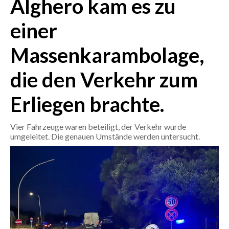
Alghero kam es zu
einer
CRONACA
ITALIA
Massenkarambolage,
MONDO
die den Verkehr zum
POLITICA
Erliegen brachte.
ECONOMIA
Vier Fahrzeuge waren beteiligt, der Verkehr wurde
SERVIZI ALLE IMPRESE
umgeleitet. Die genauen Umstände werden untersucht.
LAVORO
BANDI
SPORT IN SARDEGNA
SPORT
RISULTATI E CLASSIFICHE