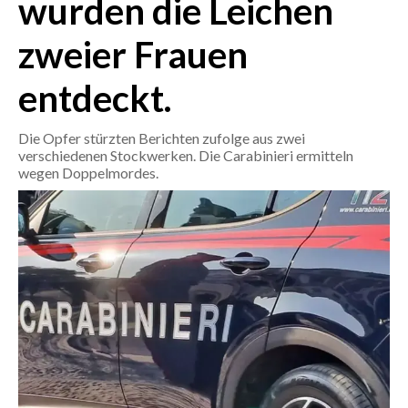
wurden die Leichen
zweier Frauen
CRONACA
ITALIA
entdeckt.
MONDO
Die Opfer stürzten Berichten zufolge aus zwei
POLITICA
verschiedenen Stockwerken. Die Carabinieri ermitteln
wegen Doppelmordes.
ECONOMIA
SERVIZI ALLE IMPRESE
LAVORO
BANDI
SPORT IN SARDEGNA
SPORT
RISULTATI E CLASSIFICHE