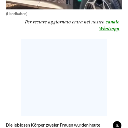
CALCIO
(Handhaben)
CALCIO REGIONALE
Per restare aggiornato entra nel nostro
canale
BASKET
Whatsapp
VOLLEY
MOTORI
TENNIS
ALTRI SPORT
CULTURA
SPETTACOLI
GOSSIP
SARDI NEL MONDO
NOTIZIE
Die leblosen Körper zweier Frauen wurden heute