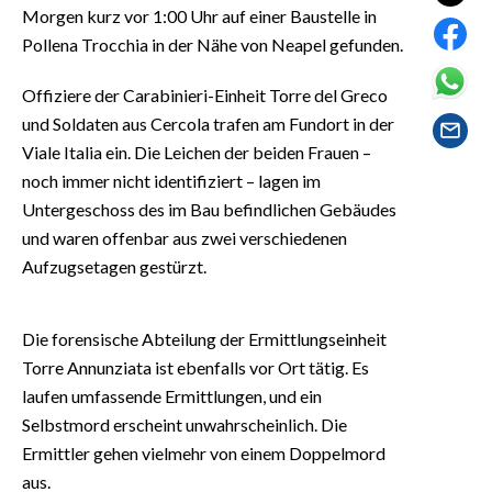
EVENTI
Morgen kurz vor 1:00 Uhr auf einer Baustelle in
Pollena Trocchia in der Nähe von Neapel gefunden.
#CARAUNIONE
Offiziere der Carabinieri-Einheit Torre del Greco
INSULARITÀ
und Soldaten aus Cercola trafen am Fundort in der
Viale Italia ein. Die Leichen der beiden Frauen –
FOTO
noch immer nicht identifiziert – lagen im
Untergeschoss des im Bau befindlichen Gebäudes
VIDEO
und waren offenbar aus zwei verschiedenen
Aufzugsetagen gestürzt.
INFO AZIENDE
ABBONATI
Die forensische Abteilung der Ermittlungseinheit
ANNUNCI
Torre Annunziata ist ebenfalls vor Ort tätig. Es
NECROLOGI
laufen umfassende Ermittlungen, und ein
PUBBLICITÀ
Selbstmord erscheint unwahrscheinlich. Die
SPIAGGE
Ermittler gehen vielmehr von einem Doppelmord
STORE
aus.