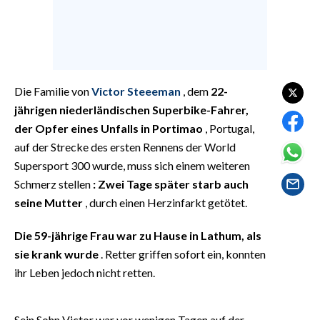
EVENTI
#CARAUNIONE
INSULARITÀ
Die Familie von
Victor Steeeman
, dem
22-
jährigen niederländischen Superbike-Fahrer,
FOTO
der Opfer eines Unfalls in Portimao
, Portugal,
VIDEO
auf der Strecke des ersten Rennens der World
Supersport 300 wurde, muss sich einem weiteren
INFO AZIENDE
Schmerz stellen
: Zwei Tage später starb auch
ABBONATI
seine Mutter
, durch einen Herzinfarkt getötet.
ANNUNCI
Die 59-jährige Frau war zu Hause in Lathum, als
NECROLOGI
sie krank wurde
. Retter griffen sofort ein, konnten
PUBBLICITÀ
ihr Leben jedoch nicht retten.
SPIAGGE
STORE
Sein Sohn Victor war vor wenigen Tagen auf der