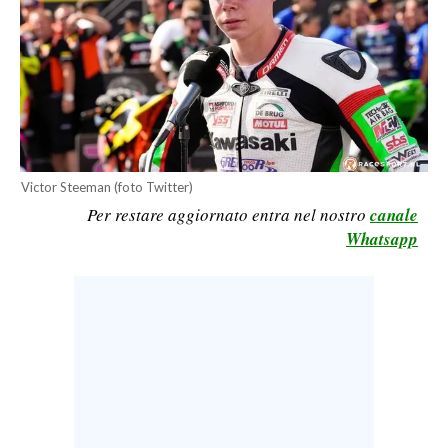
CALCIO
CALCIO REGIONALE
BASKET
VOLLEY
MOTORI
TENNIS
Victor Steeman (foto Twitter)
ALTRI SPORT
Per restare aggiornato entra nel nostro
canale
Whatsapp
CULTURA
SPETTACOLI
GOSSIP
SARDI NEL MONDO
NOTIZIE