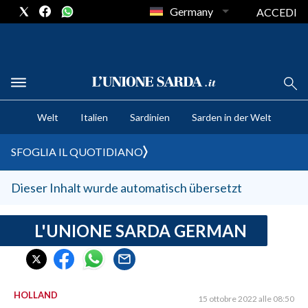
Germany
ACCEDI
CRONACA SARDEGNA
Welt
Italien
Sardinien
Sarden in der Welt
CAGLIARI
PROVINCIA DI CAGLIARI
SFOGLIA IL QUOTIDIANO
SULCIS IGLESIENTE
MEDIO CAMPIDANO
Dieser Inhalt wurde automatisch übersetzt
ORISTANO E PROVINCIA
SASSARI E PROVINCIA
L'UNIONE SARDA GERMAN
GALLURA
NUORO E PROVINCIA
OGLIASTRA
HOLLAND
15 ottobre 2022 alle 08:50
AGENDA