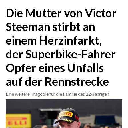
Die Mutter von Victor
CRONACA
ITALIA
Steeman stirbt an
MONDO
einem Herzinfarkt,
POLITICA
der Superbike-Fahrer
ECONOMIA
Opfer eines Unfalls
SERVIZI ALLE IMPRESE
auf der Rennstrecke
LAVORO
BANDI
Eine weitere Tragödie für die Familie des 22-Jährigen
SPORT IN SARDEGNA
SPORT
RISULTATI E CLASSIFICHE