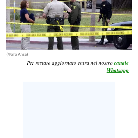
CALCIO
CALCIO REGIONALE
BASKET
VOLLEY
MOTORI
TENNIS
(Фото Ansa)
Per restare aggiornato entra nel nostro
canale
ALTRI SPORT
Whatsapp
CULTURA
SPETTACOLI
GOSSIP
SARDI NEL MONDO
NOTIZIE