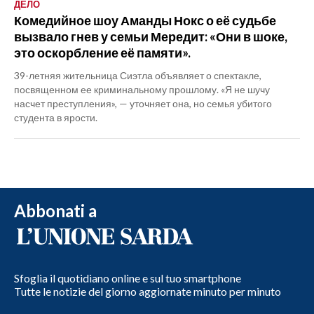
ДЕЛО
Комедийное шоу Аманды Нокс о её судьбе
вызвало гнев у семьи Мередит: «Они в шоке,
это оскорбление её памяти».
39-летняя жительница Сиэтла объявляет о спектакле,
посвященном ее криминальному прошлому. «Я не шучу
насчет преступления», — уточняет она, но семья убитого
студента в ярости.
Abbonati a
Sfoglia il quotidiano online e sul tuo smartphone
Tutte le notizie del giorno aggiornate minuto per minuto