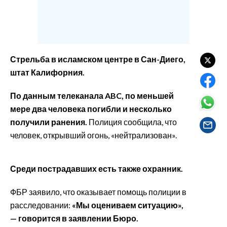
EVENTI
#CARAUNIONE
INSULARITÀ
Стрельба в исламском центре в Сан-Диего,
штат Калифорния.
FOTO
По данным телеканала ABC, по меньшей
VIDEO
мере два человека погибли и несколько
получили ранения.
Полиция сообщила, что
INFO AZIENDE
человек, открывший огонь, «нейтрализован».
ABBONATI
ANNUNCI
Среди пострадавших есть также охранник.
NECROLOGI
PUBBLICITÀ
ФБР заявило, что оказывает помощь полиции в
расследовании:
«Мы оцениваем ситуацию»,
SPIAGGE
— говорится в заявлении Бюро.
STORE