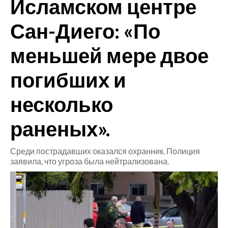
Исламском центре
CRONACA
Сан-Диего: «По
ITALIA
меньшей мере двое
MONDO
погибших и
POLITICA
несколько
ECONOMIA
раненых».
SERVIZI ALLE IMPRESE
LAVORO
Среди пострадавших оказался охранник. Полиция
BANDI
заявила, что угроза была нейтрализована.
SPORT IN SARDEGNA
SPORT
RISULTATI E CLASSIFICHE