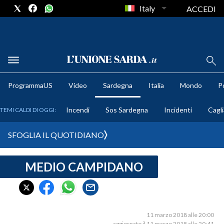
Italy
ACCEDI
METEO
ProgrammaUS
Video
Sardegna
Italia
Mondo
Po
COMUNI AL VOTO
Incendi
Sos Sardegna
Incidenti
Cagli
TEMI CALDI DI OGGI:
VIDEO
SFOGLIA IL QUOTIDIANO
FOTO
MEDIO CAMPIDANO
CRONACA SARDEGNA
CAGLIARI
PROVINCIA DI CAGLIARI
SULCIS IGLESIENTE
11 marzo 2018 alle 20:00
aggiornato il 11 marzo 2018 alle 20:41