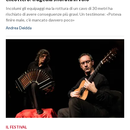
Incolumi gli equipaggi ma la rottura di un cavo di 30 metri ha
rischiato di avere conseguenze più gravi. Un testimone: «Poteva
finire male, c’è mancato davvero poco»
Andrea Deidda
IL FESTIVAL