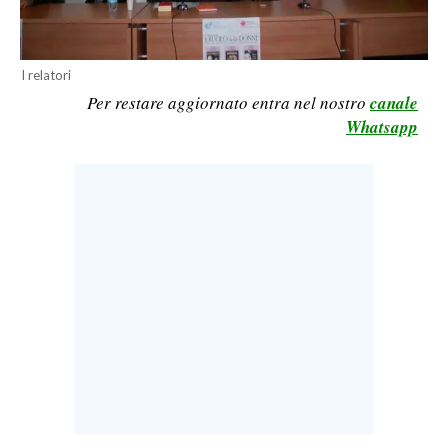
LAVORO
BANDI
I relatori
Per restare aggiornato entra nel nostro
canale
SPORT IN SARDEGNA
Whatsapp
SPORT
RISULTATI E CLASSIFICHE
CALCIO
CALCIO REGIONALE
BASKET
VOLLEY
MOTORI
TENNIS
ALTRI SPORT
CULTURA