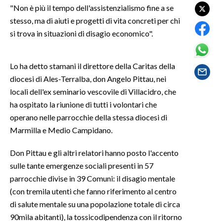
"Non è più il tempo dell'assistenzialismo fine a se
stesso, ma di aiuti e progetti di vita concreti per chi
SPETTACOLI
si trova in situazioni di disagio economico".
GOSSIP
Lo ha detto stamani il direttore della Caritas della
SALUTE
diocesi di Ales-Terralba, don Angelo Pittau, nei
locali dell'ex seminario vescovile di Villacidro, che
SARDEGNA TURISMO
ha ospitato la riunione di tutti i volontari che
SARDI NEL MONDO
operano nelle parrocchie della stessa diocesi di
Marmilla e Medio Campidano.
NOTIZIE
EVENTI
Don Pittau e gli altri relatori hanno posto l'accento
sulle tante emergenze sociali presenti in 57
#CARAUNIONE
parrocchie divise in 39 Comuni: il disagio mentale
(con tremila utenti che fanno riferimento al centro
3 MINUTI CON
di salute mentale su una popolazione totale di circa
90mila abitanti), la tossicodipendenza con il ritorno
INSULARITÀ