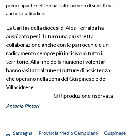
preoccupante dell'eroina, l'alto numero di suicidi ma
INFO AZIENDE
anche la solitudine.
ABBONATI
La Caritas della diocesi di Ales-Terralba ha
ANNUNCI
auspicato per il futuro una più stretta
NECROLOGI
collaborazione anche con le parrocchie e un
PUBBLICITÀ
radicamento sempre più incisivo in tutto il
SPIAGGE
territorio. Alla fine della riunione i volontari
STORE
hanno visitato alcune strutture di assistenza
che operano nella zona del Guspinese e del
Villacidrese.
© Riproduzione riservata
Antonio Pintori
Sardegna
Provincia Medio Campidano
Guspinese