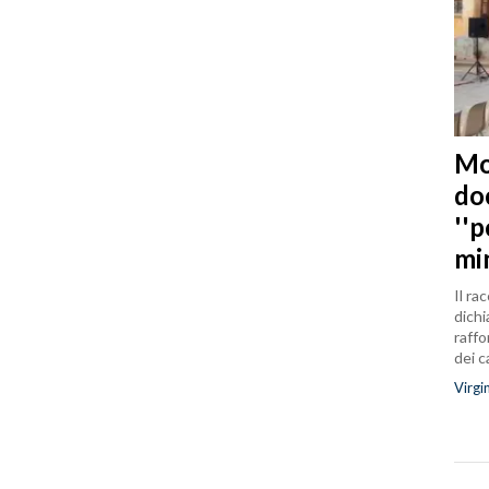
Mo
do
''
mi
Il ra
dichi
raffo
dei 
Virgi