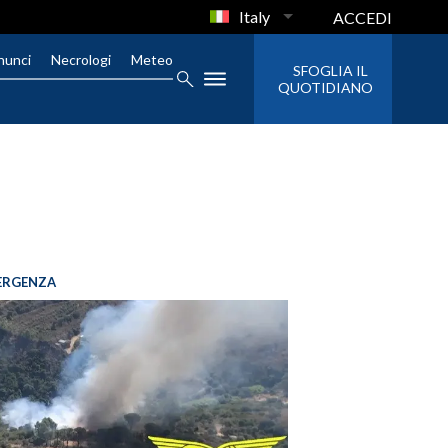
Italy
ACCEDI
nunci
Necrologi
Meteo
SFOGLIA IL
QUOTIDIANO
ERGENZA