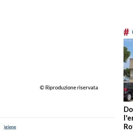
#
© Riproduzione riservata
Do
l'
Ro
igiene