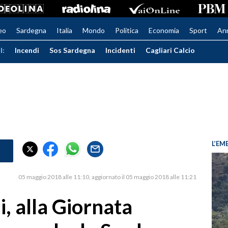
eo
Sardegna
Italia
Mondo
Politica
Economia
Sport
An
I:
Incendi
Sos Sardegna
Incidenti
Cagliari Calcio
L’EM
05 maggio 2018 alle 11:10
aggiornato il 05 maggio 2018 alle 11:21
i, alla Giornata