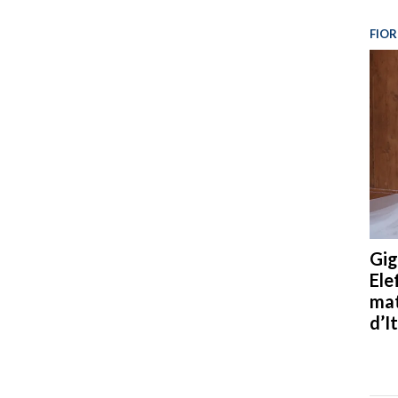
FIOR
Gig
Ele
mat
d’It