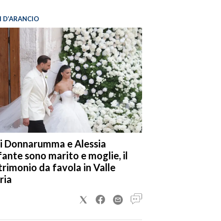
I D’ARANCIO
i Donnarumma e Alessia
fante sono marito e moglie, il
rimonio da favola in Valle
ria