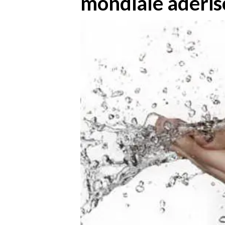
mondiale aderis
MEDIO CAMPIDANO
ORISTANO E PROVINCIA
SASSARI E PROVINCIA
GALLURA
NUORO E PROVINCIA
OGLIASTRA
AGENDA
CRONACA
ITALIA
MONDO
POLITICA
ECONOMIA
SERVIZI ALLE IMPRESE