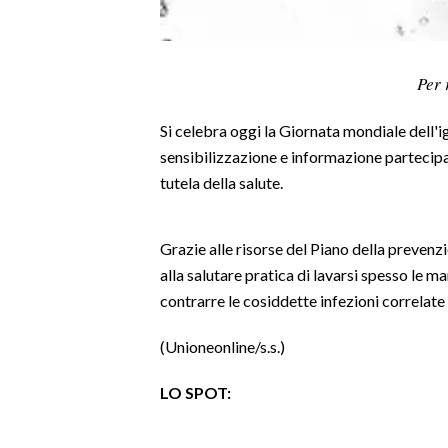
LAVORO
BANDI
Per 
SPORT IN SARDEGNA
Si celebra oggi la Giornata mondiale dell'i
SPORT
sensibilizzazione e informazione partecipa
tutela della salute.
RISULTATI E CLASSIFICHE
CALCIO
CALCIO REGIONALE
Grazie alle risorse del Piano della prevenz
alla salutare pratica di lavarsi spesso le ma
BASKET
contrarre le cosiddette infezioni correlate 
VOLLEY
MOTORI
(Unioneonline/s.s.)
TENNIS
LO SPOT:
ALTRI SPORT
CULTURA