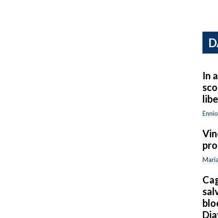
D
In a
sco
lib
Ennio
Vin
pro
Maria
Cag
sal
blo
Dia