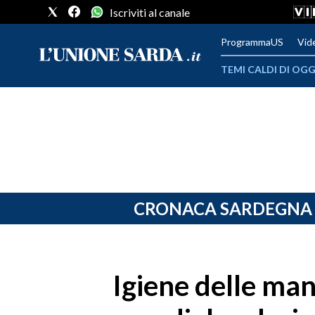
Iscriviti al canale
ProgrammaUS
Vid
TEMI CALDI DI OGG
METEO
COMUNI AL VOTO
VIDEO
FOTO
CRONACA SARDEGNA
CRONACA SARDEGNA
CAGLIARI
Igiene delle man
PROVINCIA DI CAGLIARI
SULCIS IGLESIENTE