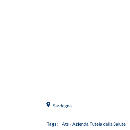
INFO AZIENDE
ABBONATI
ANNUNCI
NECROLOGI
PUBBLICITÀ
SPIAGGE
STORE
Sardegna
Tags:
Ats - Azienda Tutela della Salute