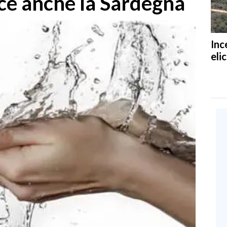
ce anche la Sardegna
Inc
eli