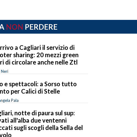
A
NON
PERDERE
rrivo a Cagliari il servizio di
oter sharing: 20 mezzi green
eri di circolare anche nelle Ztl
 Neri
o e spettacoli: a Sorso tutto
nto per Calici di Stelle
ngela Pala
liari, notte di paura sul sup:
vati all'alba due ventenni
ccati sugli scogli della Sella del
volo