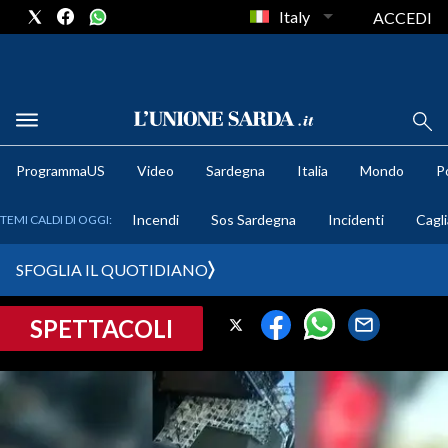
Italy
ACCEDI
METEO
ProgrammaUS
Video
Sardegna
Italia
Mondo
Po
COMUNI AL VOTO
Incendi
Sos Sardegna
Incidenti
Cagli
TEMI CALDI DI OGGI:
VIDEO
SFOGLIA IL QUOTIDIANO
FOTO
SPETTACOLI
CRONACA SARDEGNA
CAGLIARI
PROVINCIA DI CAGLIARI
SULCIS IGLESIENTE