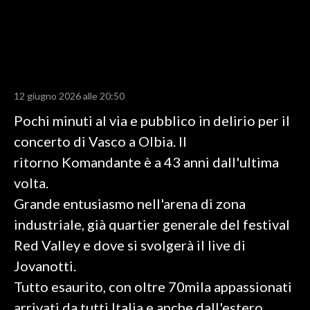
LAVORO
BANDI
SPORT IN SARDEGNA
12 giugno 2026 alle 20:50
SPORT
Pochi minuti al via e pubblico in delirio per il
RISULTATI E CLASSIFICHE
concerto di Vasco a Olbia. Il
CALCIO
ritorno Komandante è a 43 anni dall'ultima
CALCIO REGIONALE
volta.
BASKET
Grande entusiasmo nell'arena di zona
VOLLEY
industriale, già quartier generale del festival
MOTORI
Red Valley e dove si svolgerà il live di
TENNIS
Jovanotti.
ALTRI SPORT
Tutto esaurito, con oltre 70mila appassionati
arrivati da tutti Italia e anche dall'estero.
CULTURA