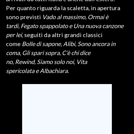
Per quanto riguarda la scaletta, in apertura
SPETTACOLI
sono previsti
Vado al massimo, Ormai è
tardi, Fegato spappolato e Una nuova canzone
GOSSIP
per lei
, seguiti da altri grandi classici
SALUTE
come
Bolle di sapone, Alibi, Sono ancora in
coma, Gli spari sopra, C’è chi dice
SARDEGNA TURISMO
no, Rewind, Siamo solo noi, Vita
spericolata e Albachiara.
SARDI NEL MONDO
NOTIZIE
EVENTI
#CARAUNIONE
3 MINUTI CON
INSULARITÀ