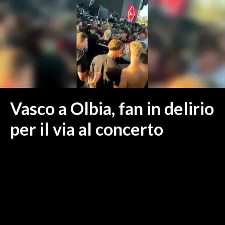
MEDIO CAMPIDANO
ORISTANO E PROVINCIA
SASSARI E PROVINCIA
GALLURA
NUORO E PROVINCIA
OGLIASTRA
AGENDA
Vasco a Olbia, fan in delirio
CRONACA
per il via al concerto
ITALIA
MONDO
POLITICA
ECONOMIA
SERVIZI ALLE IMPRESE