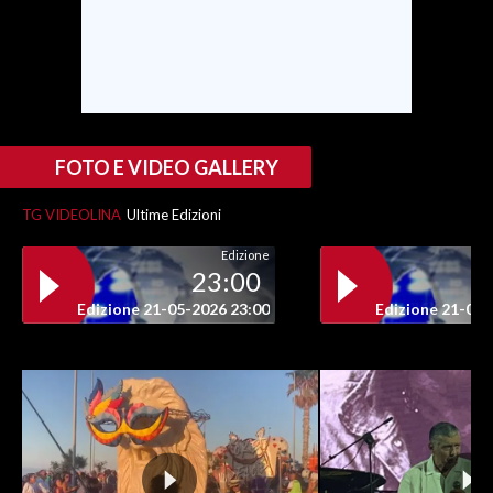
INFO AZIENDE
ABBONATI
ANNUNCI
NECROLOGI
FOTO E VIDEO GALLERY
PUBBLICITÀ
SPIAGGE
TG VIDEOLINA
Ultime Edizioni
STORE
Edizione
23:00
Edizione 21-05-2026 23:00
Edizione 21-05-