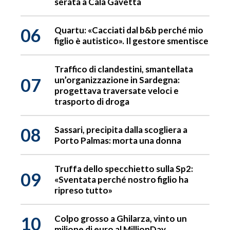
serata a Cala Gavetta
06
Quartu: «Cacciati dal b&b perché mio
figlio è autistico». Il gestore smentisce
Traffico di clandestini, smantellata
07
un’organizzazione in Sardegna:
progettava traversate veloci e
trasporto di droga
08
Sassari, precipita dalla scogliera a
Porto Palmas: morta una donna
Truffa dello specchietto sulla Sp2:
09
«Sventata perché nostro figlio ha
ripreso tutto»
10
Colpo grosso a Ghilarza, vinto un
milione di euro al MillionDay