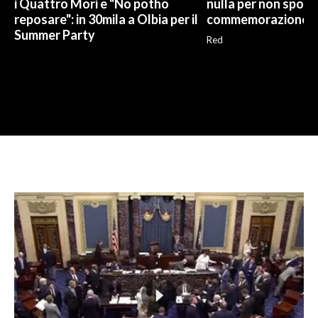
i Quattro Mori e "No potho
nulla per non sporc
reposare": in 30mila a Olbia per il
commemorazione
Summer Party
Red