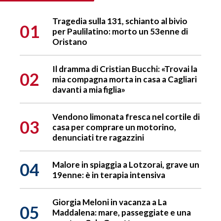
Tragedia sulla 131, schianto al bivio
01
per Paulilatino: morto un 53enne di
Oristano
Il dramma di Cristian Bucchi: «Trovai la
02
mia compagna morta in casa a Cagliari
davanti a mia figlia»
Vendono limonata fresca nel cortile di
03
casa per comprare un motorino,
denunciati tre ragazzini
04
Malore in spiaggia a Lotzorai, grave un
19enne: è in terapia intensiva
Giorgia Meloni in vacanza a La
05
Maddalena: mare, passeggiate e una