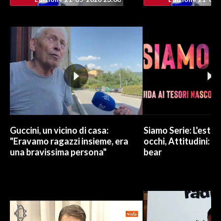
Guccini, un vicino di casa:
Siamo Serie: L'estat
"Eravamo ragazzi insieme, era
occhi, Attitudini: 
una bravissima persona"
bear