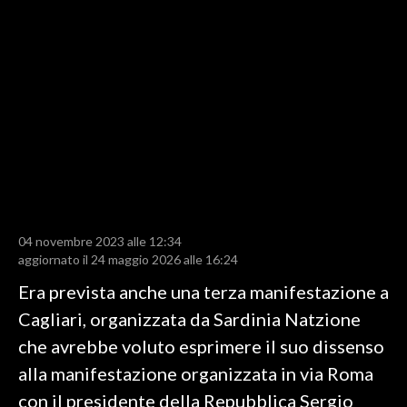
LAVORO
BANDI
SPORT IN SARDEGNA
SPORT
RISULTATI E CLASSIFICHE
CALCIO
CALCIO REGIONALE
04 novembre 2023 alle 12:34
BASKET
aggiornato il 24 maggio 2026 alle 16:24
VOLLEY
Era prevista anche una terza manifestazione a
MOTORI
Cagliari, organizzata da Sardinia Natzione
TENNIS
che avrebbe voluto esprimere il suo dissenso
ALTRI SPORT
alla manifestazione organizzata in via Roma
con il presidente della Repubblica Sergio
CULTURA