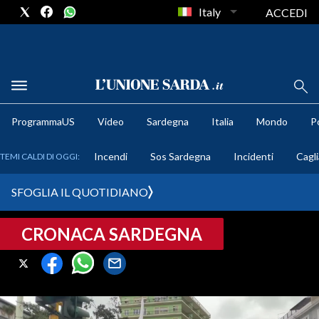
Italy
ACCEDI
METEO
ProgrammaUS
Video
Sardegna
Italia
Mondo
Po
COMUNI AL VOTO
Incendi
Sos Sardegna
Incidenti
Cagli
TEMI CALDI DI OGGI:
VIDEO
SFOGLIA IL QUOTIDIANO
FOTO
CRONACA SARDEGNA
CRONACA SARDEGNA
CAGLIARI
PROVINCIA DI CAGLIARI
SULCIS IGLESIENTE