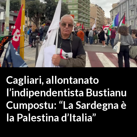
MEDIO CAMPIDANO
ORISTANO E PROVINCIA
SASSARI E PROVINCIA
GALLURA
NUORO E PROVINCIA
OGLIASTRA
AGENDA
CRONACA
Cagliari, allontanato
ITALIA
l’indipendentista Bustianu
MONDO
Cumpostu: “La Sardegna è
POLITICA
la Palestina d’Italia”
ECONOMIA
SERVIZI ALLE IMPRESE