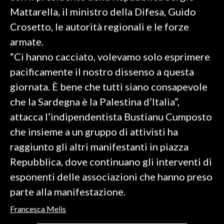
Mattarella, il ministro della Difesa, Guido
SPETTACOLI
Crosetto, le autorità regionali e le forze
armate.
GOSSIP
“Ci hanno cacciato, volevamo solo esprimere
SALUTE
pacificamente il nostro dissenso a questa
giornata. È bene che tutti siano consapevole
SARDEGNA TURISMO
che la Sardegna è la Palestina d’Italia”,
attacca l’indipendentista Bustianu Cumposto
SARDI NEL MONDO
che insieme a un gruppo di attivisti ha
NOTIZIE
raggiunto gli altri manifestanti in piazza
EVENTI
Repubblica, dove continuano gli interventi di
#CARAUNIONE
esponenti delle associazioni che hanno preso
parte alla manifestazione.
3 MINUTI CON
Francesca Melis
INSULARITÀ