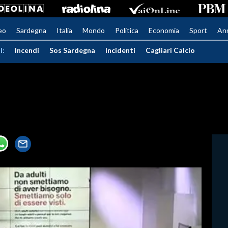
eo
Sardegna
Italia
Mondo
Politica
Economia
Sport
An
I:
Incendi
Sos Sardegna
Incidenti
Cagliari Calcio