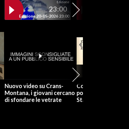
Edizione
23:00
19
Edizione 20-05-2026 23:00
Edizione 20-05-202
Nuovo video su Crans-
Covid, Conte: Mai u
Montana, i giovani cercano
poteri sostitutivi de
di sfondare le vetrate
Stato per scelta pol