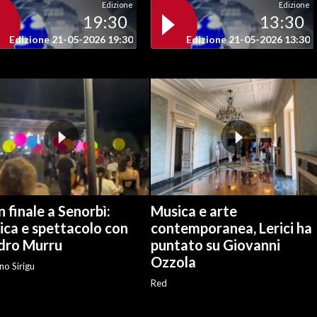
Edizione
Edizione
19:30
13:30
Edizione 21-05-2026 19:30
Edizione 21-05-2026 13:30
 finale a Senorbì:
Musica e arte
ica e spettacolo con
contemporanea, Lerici ha
dro Murru
puntato su Giovanni
Ozzola
no Sirigu
Red