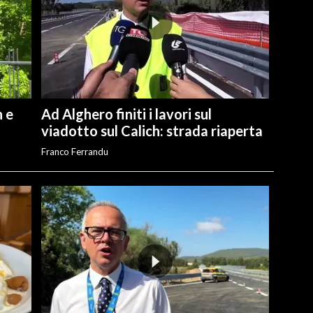
n e
Ad Alghero finiti i lavori sul
viadotto sul Calich: strada riaperta
Franco Ferrandu