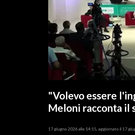
MEDIO CAMPIDANO
ORISTANO E PROVINCIA
SASSARI E PROVINCIA
GALLURA
NUORO E PROVINCIA
OGLIASTRA
AGENDA
CRONACA
ITALIA
MONDO
"Volevo essere l'in
Meloni racconta il s
POLITICA
ECONOMIA
17 giugno 2026 alle 14:15
aggiornato il 17 gi
SERVIZI ALLE IMPRESE