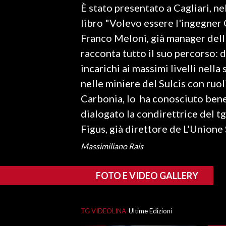
È stato presentato a Cagliari, ne
LAVORO
libro "Volevo essere l'ingegner C
BANDI
Franco Meloni, già manager dell
racconta tutto il suo percorso: da
SPORT IN SARDEGNA
incarichi ai massimi livelli nella
SPORT
nelle miniere del Sulcis con ruol
RISULTATI E CLASSIFICHE
Carbonia, lo ha conosciuto bene.
CALCIO
dialogato la condirettrice del t
CALCIO REGIONALE
Figus, già direttore de L'Unione
BASKET
Massimiliano Rais
VOLLEY
MOTORI
FOTO E VIDEO GALLERY
TENNIS
ALTRI SPORT
TG VIDEOLINA
Ultime Edizioni
CULTURA