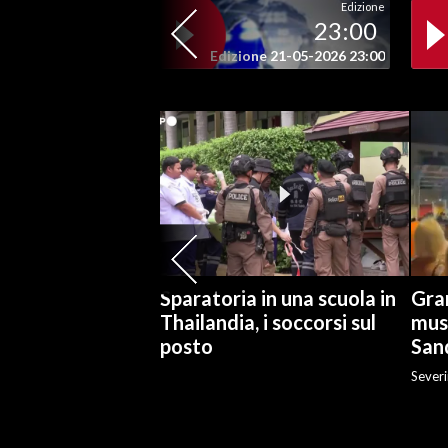
Edizione
23:00
SPETTACOLI
Edizione 21-05-2026 23:00
GOSSIP
SALUTE
SARDEGNA TURISMO
SARDI NEL MONDO
NOTIZIE
Sparatoria in una scuola in
Gran
EVENTI
Thailandia, i soccorsi sul
mus
posto
San
#CARAUNIONE
Severi
3 MINUTI CON
INSULARITÀ