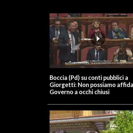
INFO AZIENDE
ABBONATI
ANNUNCI
NECROLOGI
PUBBLICITÀ
SPIAGGE
STORE
Boccia (Pd) su conti pubblici a
Giorgetti: Non possiamo affidar
Governo a occhi chiusi