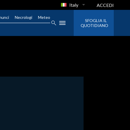
Italy
ACCEDI
nunci
Necrologi
Meteo
SFOGLIA IL
QUOTIDIANO