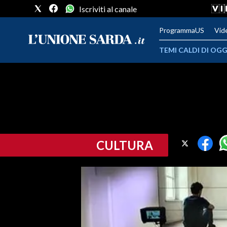
Iscriviti al canale
ProgrammaUS
Vid
TEMI CALDI DI OGG
METEO
COMUNI AL VOTO
VIDEO
CULTURA
FOTO
CRONACA SARDEGNA
CAGLIARI
PROVINCIA DI CAGLIARI
SULCIS IGLESIENTE