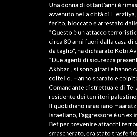
Una donna di ottant'anni è rimas
LAVORO
avvenuto nella città di Herzliya,
BANDI
ferito, bloccato e arrestato dalle
"Questo è un attacco terroristi
SPORT IN SARDEGNA
circa 80 anni fuori dalla casa di
SPORT
da taglio", ha dichiarato Kobi A
RISULTATI E CLASSIFICHE
"Due agenti di sicurezza present
CALCIO
Akhbar", si sono girati e hanno c
CALCIO REGIONALE
coltello. Hanno sparato e colpito
BASKET
Comandante distrettuale di Tel A
VOLLEY
residente dei territori palestines
MOTORI
Il quotidiano israeliano Haaret
TENNIS
israeliano, l'aggressore è un ex
ALTRI SPORT
Bet per prevenire attacchi terro
smascherato, era stato trasferito
CULTURA