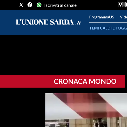
Iscriviti al canale
ProgrammaUS
Vid
TEMI CALDI DI OGG
METEO
COMUNI AL VOTO
VIDEO
CRONACA MONDO
FOTO
CRONACA SARDEGNA
CAGLIARI
PROVINCIA DI CAGLIARI
SULCIS IGLESIENTE