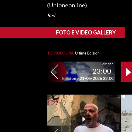
(Unioneonline)
SPETTACOLI
Red
GOSSIP
FOTO E VIDEO GALLERY
SALUTE
TG VIDEOLINA
Ultime Edizioni
SARDEGNA TURISMO
Edizione
23:00
SARDI NEL MONDO
Edizione 21-05-2026 23:00
NOTIZIE
EVENTI
#CARAUNIONE
3 MINUTI CON
INSULARITÀ