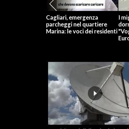
INFO AZIENDE
Cagliari, emergenza
I mi
ABBONATI
parcheggi nel quartiere
dorm
Marina: le voci dei residenti
"Vo
ANNUNCI
Eur
NECROLOGI
PUBBLICITÀ
SPIAGGE
STORE