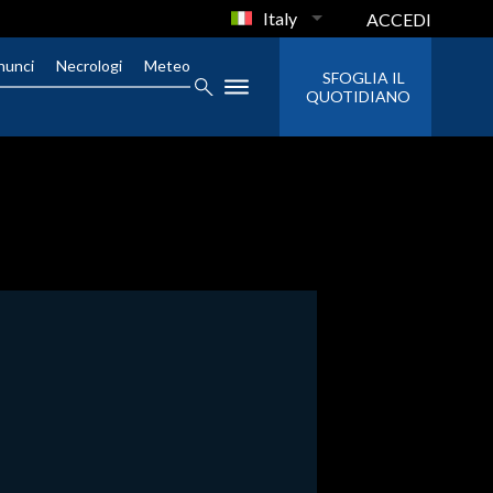
Italy
ACCEDI
nunci
Necrologi
Meteo
SFOGLIA IL
QUOTIDIANO