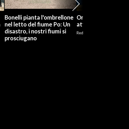
Bonelli pianta l'ombrellone
Onu: Kiev e Mosca c
a
nel letto del fiume Po: Un
attacchi contro civil
disastro, i nostri fiumi si
Red
prosciugano