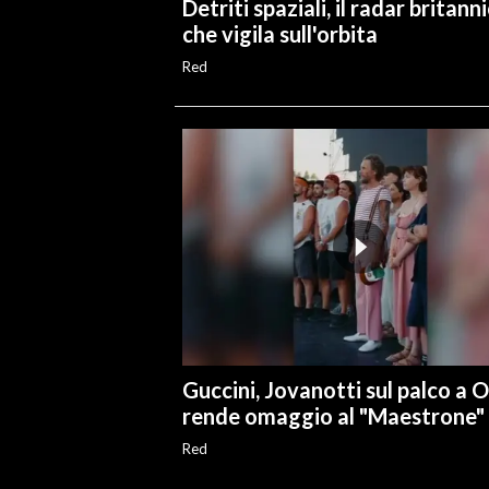
Detriti spaziali, il radar britann
che vigila sull'orbita
Red
Guccini, Jovanotti sul palco a O
rende omaggio al "Maestrone"
Red