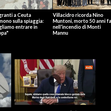
granti a Ceuta
Villacidro ricorda Nino
ono sulla spiaggia:
Muntoni, morto 50 anni f
gliamo entrare in
nell’incendio di Monti
opa"
Mannu