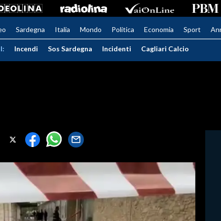
eo
Sardegna
Italia
Mondo
Politica
Economia
Sport
An
I:
Incendi
Sos Sardegna
Incidenti
Cagliari Calcio