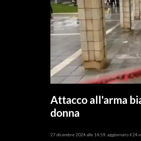
MEDIO CAMPIDANO
ORISTANO E PROVINCIA
SASSARI E PROVINCIA
GALLURA
NUORO E PROVINCIA
OGLIASTRA
AGENDA
CRONACA
ITALIA
MONDO
Attacco all'arma bi
donna
POLITICA
ECONOMIA
27 dicembre 2024 alle 14:59
aggiornato il 24 
SERVIZI ALLE IMPRESE