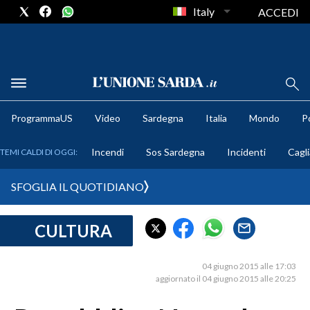
Italy
ACCEDI
METEO
ProgrammaUS
Video
Sardegna
Italia
Mondo
Po
COMUNI AL VOTO
Incendi
Sos Sardegna
Incidenti
Cagli
TEMI CALDI DI OGGI:
VIDEO
SFOGLIA IL QUOTIDIANO
FOTO
CULTURA
CRONACA SARDEGNA
CAGLIARI
04 giugno 2015 alle 17:03
PROVINCIA DI CAGLIARI
aggiornato il 04 giugno 2015 alle 20:25
SULCIS IGLESIENTE