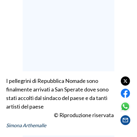
LAVORO
BANDI
SPORT IN SARDEGNA
SPORT
RISULTATI E CLASSIFICHE
CALCIO
CALCIO REGIONALE
I pellegrini di Repubblica Nomade sono
BASKET
finalmente arrivati a San Sperate dove sono
VOLLEY
stati accolti dal sindaco del paese e da tanti
MOTORI
artisti del paese
TENNIS
© Riproduzione riservata
ALTRI SPORT
Simona Arthemalle
CULTURA