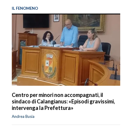
IL FENOMENO
INFO AZIENDE
ABBONATI
ANNUNCI
NECROLOGI
PUBBLICITÀ
SPIAGGE
STORE
Centro per minori non accompagnati, il
sindaco di Calangianus: «Episodi gravissimi,
intervenga la Prefettura»
Andrea Busia