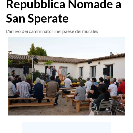
Repubblica Nomade a
MEDIO CAMPIDANO
ORISTANO E PROVINCIA
San Sperate
SASSARI E PROVINCIA
GALLURA
L'arrivo dei camminatori nel paese dei murales
NUORO E PROVINCIA
OGLIASTRA
AGENDA
CRONACA
ITALIA
MONDO
POLITICA
ECONOMIA
SERVIZI ALLE IMPRESE