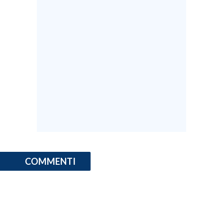
SPETTACOLI
GOSSIP
SALUTE
SARDEGNA TURISMO
SARDI NEL MONDO
NOTIZIE
EVENTI
COMMENTI
#CARAUNIONE
3 MINUTI CON
INSULARITÀ