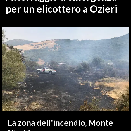
MEDIO CAMPIDANO
per un elicottero a Ozieri
ORISTANO E PROVINCIA
SASSARI E PROVINCIA
GALLURA
NUORO E PROVINCIA
OGLIASTRA
AGENDA
CRONACA
ITALIA
MONDO
POLITICA
ECONOMIA
La zona dell'incendio, Monte
SERVIZI ALLE IMPRESE