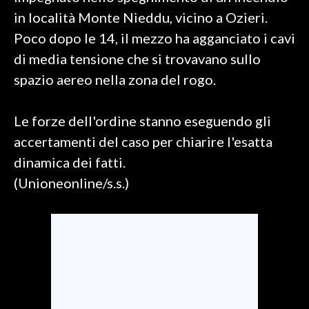
in località Monte Nieddu, vicino a Ozieri.
SPETTACOLI
Poco dopo le 14, il mezzo ha agganciato i cavi
di media tensione che si trovavano sullo
GOSSIP
spazio aereo nella zona del rogo.
SALUTE
Le forze dell'ordine stanno eseguendo gli
SARDEGNA TURISMO
accertamenti del caso per chiarire l'esatta
dinamica dei fatti.
SARDI NEL MONDO
(Unioneonline/s.s.)
NOTIZIE
EVENTI
#CARAUNIONE
3 MINUTI CON
INSULARITÀ