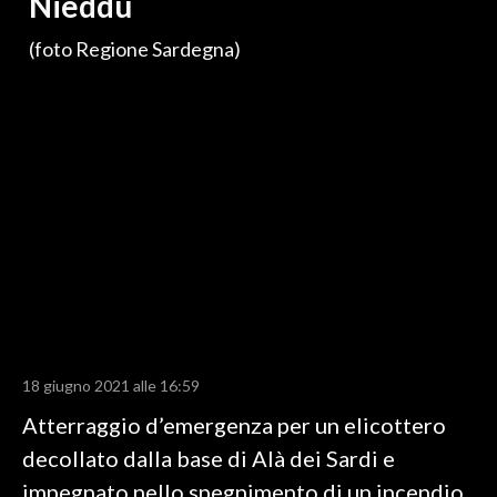
Nieddu
LAVORO
(foto Regione Sardegna)
BANDI
SPORT IN SARDEGNA
SPORT
RISULTATI E CLASSIFICHE
CALCIO
CALCIO REGIONALE
BASKET
VOLLEY
MOTORI
18 giugno 2021 alle 16:59
TENNIS
Atterraggio d’emergenza per un elicottero
ALTRI SPORT
decollato dalla base di Alà dei Sardi e
impegnato nello spegnimento di un incendio
CULTURA