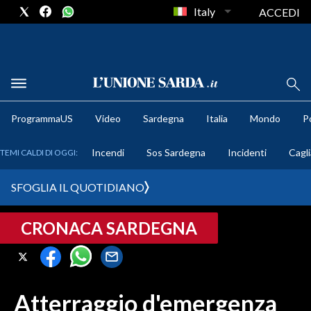
Italy
ACCEDI
METEO
ProgrammaUS
Video
Sardegna
Italia
Mondo
Po
COMUNI AL VOTO
Incendi
Sos Sardegna
Incidenti
Cagli
TEMI CALDI DI OGGI:
VIDEO
SFOGLIA IL QUOTIDIANO
FOTO
CRONACA SARDEGNA
CRONACA SARDEGNA
CAGLIARI
PROVINCIA DI CAGLIARI
Atterraggio d'emergenza
SULCIS IGLESIENTE