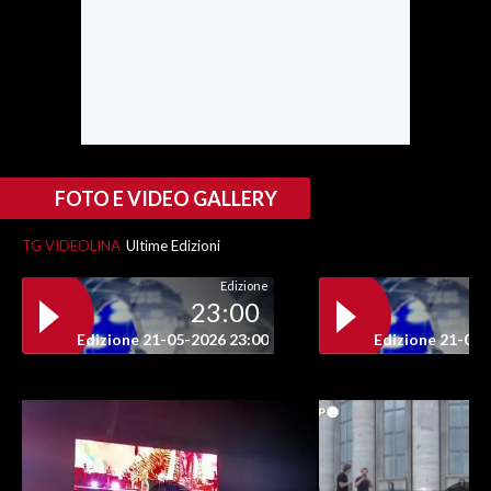
INFO AZIENDE
ABBONATI
ANNUNCI
NECROLOGI
PUBBLICITÀ
FOTO E VIDEO GALLERY
SPIAGGE
TG VIDEOLINA
Ultime Edizioni
STORE
Edizione
23:00
Edizione 21-05-2026 23:00
Edizione 21-05-