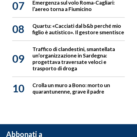
07
Emergenza sul volo Roma-Cagliari:
l’aereo torna a Fiumicino
08
Quartu: «Cacciati dal b&b perché mio
figlio è autistico». Il gestore smentisce
Traffico di clandestini, smantellata
09
un’organizzazione in Sardegna:
progettava traversate veloci e
trasporto di droga
10
Crolla un muro a Bono: morto un
quarantunenne, grave il padre
Abbonati a