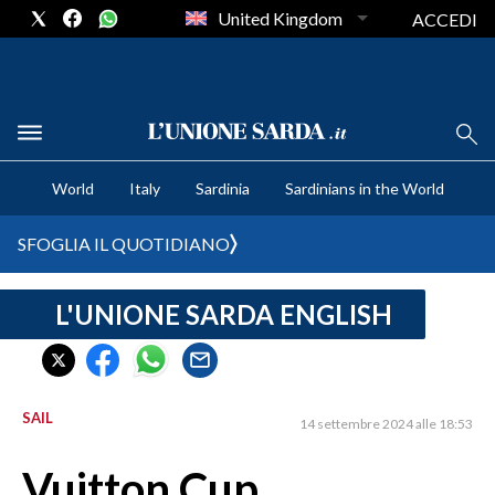
United Kingdom
ACCEDI
CRONACA SARDEGNA
World
Italy
Sardinia
Sardinians in the World
CAGLIARI
PROVINCIA DI CAGLIARI
SFOGLIA IL QUOTIDIANO
SULCIS IGLESIENTE
MEDIO CAMPIDANO
L'UNIONE SARDA ENGLISH
ORISTANO E PROVINCIA
SASSARI E PROVINCIA
GALLURA
SAIL
14 settembre 2024 alle 18:53
NUORO E PROVINCIA
OGLIASTRA
Vuitton Cup
AGENDA