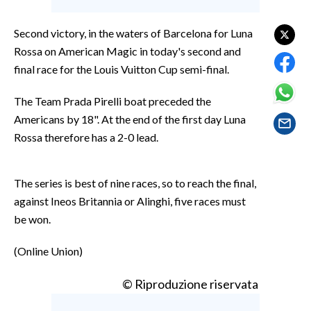
EVENTI
Second victory, in the waters of Barcelona for Luna
#CARAUNIONE
Rossa on American Magic in today's second and
final race for the Louis Vuitton Cup semi-final.
INSULARITÀ
The Team Prada Pirelli boat preceded the
FOTO
Americans by 18". At the end of the first day Luna
Rossa therefore has a 2-0 lead.
VIDEO
INFO AZIENDE
The series is best of nine races, so to reach the final,
ABBONATI
against Ineos Britannia or Alinghi, five races must
ANNUNCI
be won.
NECROLOGI
(Online Union)
PUBBLICITÀ
SPIAGGE
© Riproduzione riservata
STORE