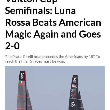
Semifinals: Luna
CRONACA
Rossa Beats American
ITALIA
MONDO
Magic Again and Goes
POLITICA
2-0
ECONOMIA
The Prada Pirelli boat precedes the Americans by 18". To
reach the final, 5 races must be won.
SERVIZI ALLE IMPRESE
LAVORO
BANDI
SPORT IN SARDEGNA
SPORT
RISULTATI E CLASSIFICHE