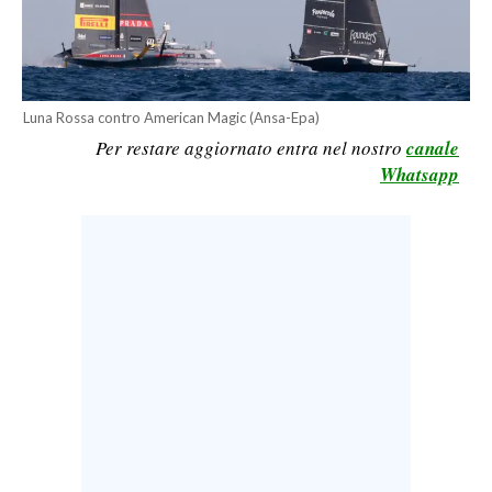
CALCIO
CALCIO REGIONALE
BASKET
Luna Rossa contro American Magic (Ansa-Epa)
VOLLEY
Per restare aggiornato entra nel nostro
canale
MOTORI
Whatsapp
TENNIS
ALTRI SPORT
CULTURA
SPETTACOLI
GOSSIP
SARDI NEL MONDO
NOTIZIE