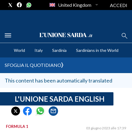
United Kingdom
ACCEDI
CRONACA SARDEGNA
World
Italy
Sardinia
Sardinians in the World
CAGLIARI
PROVINCIA DI CAGLIARI
SFOGLIA IL QUOTIDIANO
SULCIS IGLESIENTE
MEDIO CAMPIDANO
This content has been automatically translated
ORISTANO E PROVINCIA
SASSARI E PROVINCIA
L'UNIONE SARDA ENGLISH
GALLURA
NUORO E PROVINCIA
OGLIASTRA
FORMULA 1
03 giugno 2023 alle 17:39
AGENDA