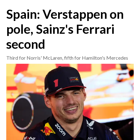
Spain: Verstappen on
CRONACA
ITALIA
pole, Sainz's Ferrari
MONDO
second
POLITICA
Third for Norris' McLaren, fifth for Hamilton's Mercedes
ECONOMIA
SERVIZI ALLE IMPRESE
LAVORO
BANDI
SPORT IN SARDEGNA
SPORT
RISULTATI E CLASSIFICHE