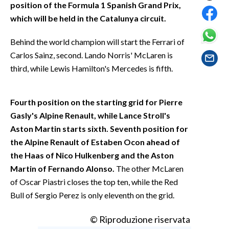
position of the Formula 1 Spanish Grand Prix,
EVENTI
which will be held in the Catalunya circuit.
#CARAUNIONE
Behind the world champion will start the Ferrari of
INSULARITÀ
Carlos Sainz, second. Lando Norris' McLaren is
third, while Lewis Hamilton's Mercedes is fifth.
FOTO
Fourth position on the starting grid for Pierre
VIDEO
Gasly's Alpine Renault, while Lance Stroll's
INFO AZIENDE
Aston Martin starts sixth. Seventh position for
the Alpine Renault of Estaben Ocon ahead of
ABBONATI
the Haas of Nico Hulkenberg and the Aston
ANNUNCI
Martin of Fernando Alonso.
The other McLaren
NECROLOGI
of Oscar Piastri closes the top ten, while the Red
PUBBLICITÀ
Bull of Sergio Perez is only eleventh on the grid.
SPIAGGE
© Riproduzione riservata
STORE