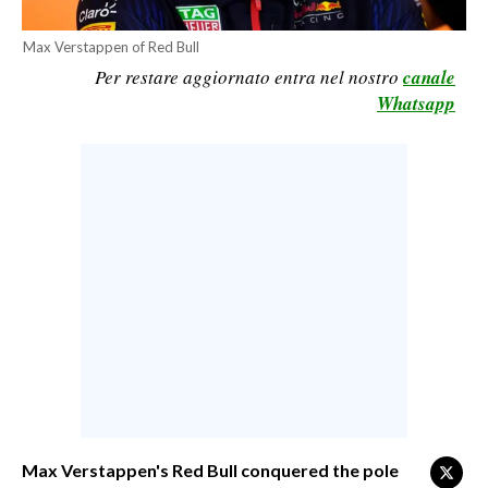
CALCIO
Max Verstappen of Red Bull
CALCIO REGIONALE
Per restare aggiornato entra nel nostro
canale
BASKET
Whatsapp
VOLLEY
MOTORI
TENNIS
ALTRI SPORT
CULTURA
SPETTACOLI
GOSSIP
SARDI NEL MONDO
NOTIZIE
Max Verstappen's Red Bull conquered the pole