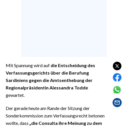
EVENTI
#CARAUNIONE
INSULARITÀ
FOTO
VIDEO
Mit Spannung wird auf
die Entscheidung des
INFO AZIENDE
Verfassungsgerichts über die Berufung
Sardiniens gegen die Amtsenthebung der
ABBONATI
Regionalpräsidentin Alessandra Todde
ANNUNCI
gewartet.
NECROLOGI
PUBBLICITÀ
Der gerade heute am Rande der Sitzung der
Sonderkommission zum Verfassungsrecht betonen
SPIAGGE
wollte, dass
„die Consulta ihre Meinung zu dem
STORE