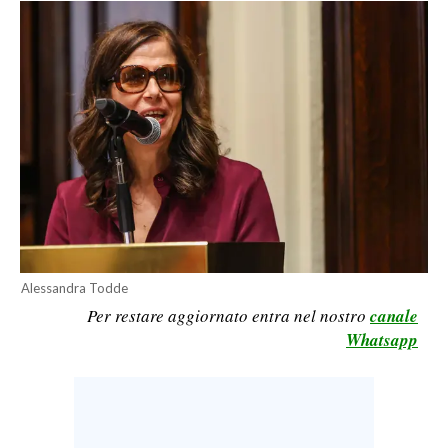
CALCIO
CALCIO REGIONALE
BASKET
VOLLEY
MOTORI
TENNIS
ALTRI SPORT
CULTURA
Alessandra Todde
SPETTACOLI
Per restare aggiornato entra nel nostro
canale
Whatsapp
GOSSIP
SARDI NEL MONDO
NOTIZIE