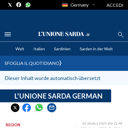
Germany
ACCEDI
CRONACA SARDEGNA
Welt
Italien
Sardinien
Sarden in der Welt
CAGLIARI
PROVINCIA DI CAGLIARI
SFOGLIA IL QUOTIDIANO
SULCIS IGLESIENTE
MEDIO CAMPIDANO
Dieser Inhalt wurde automatisch übersetzt
ORISTANO E PROVINCIA
SASSARI E PROVINCIA
L'UNIONE SARDA GERMAN
GALLURA
NUORO E PROVINCIA
OGLIASTRA
02 ottobre 2025 alle 12:48
REGION
AGENDA