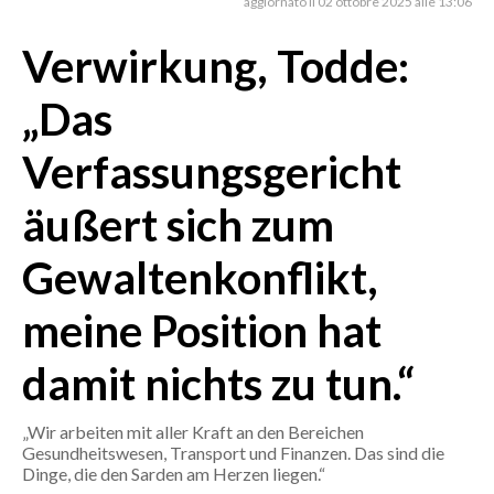
aggiornato il 02 ottobre 2025 alle 13:06
Verwirkung, Todde:
CRONACA
ITALIA
„Das
MONDO
Verfassungsgericht
POLITICA
äußert sich zum
ECONOMIA
Gewaltenkonflikt,
SERVIZI ALLE IMPRESE
LAVORO
meine Position hat
BANDI
damit nichts zu tun.“
SPORT IN SARDEGNA
„Wir arbeiten mit aller Kraft an den Bereichen
SPORT
Gesundheitswesen, Transport und Finanzen. Das sind die
Dinge, die den Sarden am Herzen liegen.“
RISULTATI E CLASSIFICHE