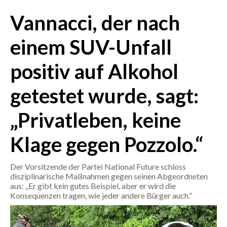
Vannacci, der nach
CRONACA
ITALIA
einem SUV-Unfall
MONDO
positiv auf Alkohol
POLITICA
getestet wurde, sagt:
ECONOMIA
„Privatleben, keine
SERVIZI ALLE IMPRESE
Klage gegen Pozzolo.“
LAVORO
BANDI
Der Vorsitzende der Partei National Future schloss
disziplinarische Maßnahmen gegen seinen Abgeordneten
SPORT IN SARDEGNA
aus: „Er gibt kein gutes Beispiel, aber er wird die
Konsequenzen tragen, wie jeder andere Bürger auch.“
SPORT
RISULTATI E CLASSIFICHE