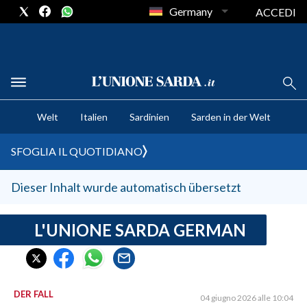
Germany
ACCEDI
CRONACA SARDEGNA
Welt
Italien
Sardinien
Sarden in der Welt
CAGLIARI
PROVINCIA DI CAGLIARI
SFOGLIA IL QUOTIDIANO
SULCIS IGLESIENTE
MEDIO CAMPIDANO
Dieser Inhalt wurde automatisch übersetzt
ORISTANO E PROVINCIA
SASSARI E PROVINCIA
L'UNIONE SARDA GERMAN
GALLURA
NUORO E PROVINCIA
OGLIASTRA
DER FALL
04 giugno 2026 alle 10:04
AGENDA