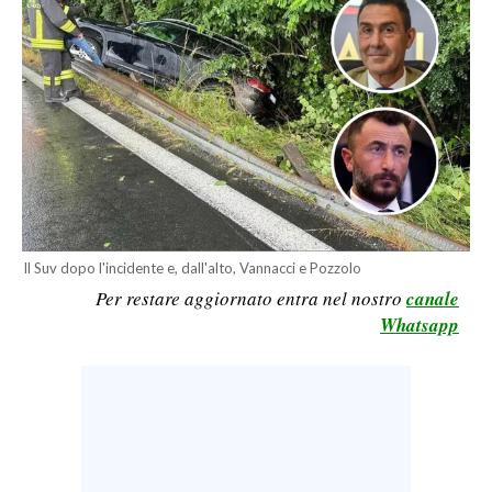
CALCIO
CALCIO REGIONALE
BASKET
VOLLEY
MOTORI
TENNIS
ALTRI SPORT
Il Suv dopo l'incidente e, dall'alto, Vannacci e Pozzolo
CULTURA
Per restare aggiornato entra nel nostro
canale
Whatsapp
SPETTACOLI
GOSSIP
SARDI NEL MONDO
NOTIZIE