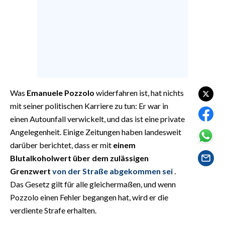
EVENTI
#CARAUNIONE
INSULARITÀ
FOTO
Was
Emanuele
Pozzolo
widerfahren ist, hat nichts
VIDEO
mit seiner politischen Karriere zu tun: Er war in
einen Autounfall verwickelt, und das ist eine private
INFO AZIENDE
Angelegenheit. Einige Zeitungen haben landesweit
ABBONATI
darüber berichtet, dass er mit
einem
Blutalkoholwert über dem zulässigen
ANNUNCI
Grenzwert
von der Straße abgekommen sei
.
NECROLOGI
Das Gesetz gilt für alle gleichermaßen, und wenn
PUBBLICITÀ
Pozzolo einen Fehler begangen hat, wird er die
SPIAGGE
verdiente Strafe erhalten.
STORE