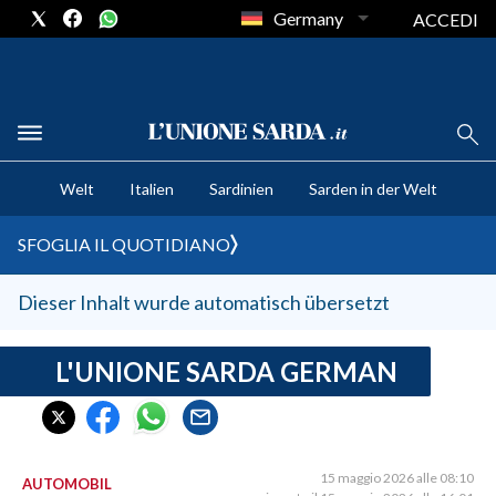
Germany
ACCEDI
CRONACA SARDEGNA
Welt
Italien
Sardinien
Sarden in der Welt
CAGLIARI
PROVINCIA DI CAGLIARI
SFOGLIA IL QUOTIDIANO
SULCIS IGLESIENTE
MEDIO CAMPIDANO
Dieser Inhalt wurde automatisch übersetzt
ORISTANO E PROVINCIA
SASSARI E PROVINCIA
L'UNIONE SARDA GERMAN
GALLURA
NUORO E PROVINCIA
OGLIASTRA
15 maggio 2026 alle 08:10
AUTOMOBIL
AGENDA