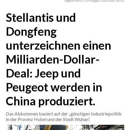
aggiornato il 15 maggio 2026 alle 16:01
Stellantis und
CRONACA
ITALIA
Dongfeng
MONDO
unterzeichnen einen
POLITICA
Milliarden-Dollar-
ECONOMIA
Deal: Jeep und
SERVIZI ALLE IMPRESE
LAVORO
Peugeot werden in
BANDI
China produziert.
SPORT IN SARDEGNA
Das Abkommen basiert auf der „günstigen Industriepolitik
SPORT
in der Provinz Hubei und der Stadt Wuhan“.
RISULTATI E CLASSIFICHE