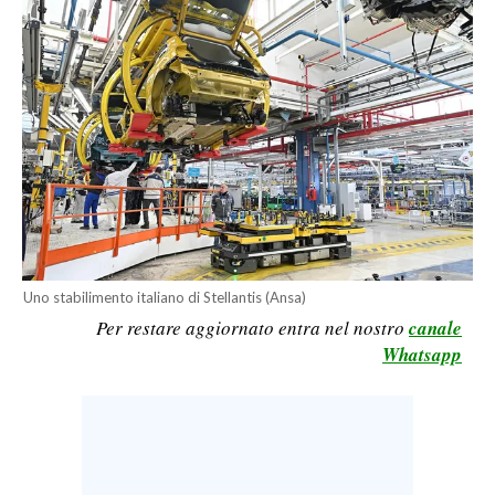
CALCIO
CALCIO REGIONALE
BASKET
VOLLEY
MOTORI
TENNIS
ALTRI SPORT
CULTURA
Uno stabilimento italiano di Stellantis (Ansa)
Per restare aggiornato entra nel nostro
canale
SPETTACOLI
Whatsapp
GOSSIP
SARDI NEL MONDO
NOTIZIE