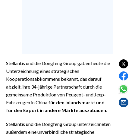
EVENTI
#CARAUNIONE
INSULARITÀ
FOTO
VIDEO
Stellantis und die Dongfeng Group gaben heute die
Unterzeichnung eines strategischen
INFO AZIENDE
Kooperationsabkommens bekannt, das darauf
ABBONATI
abzielt, ihre 34-jährige Partnerschaft durch die
gemeinsame Produktion von Peugeot- und Jeep-
ANNUNCI
Fahrzeugen in China
für den Inlandsmarkt und
NECROLOGI
für den Export in andere Märkte auszubauen.
PUBBLICITÀ
SPIAGGE
Stellantis und die Dongfeng Group unterzeichneten
STORE
außerdem eine unverbindliche strategische