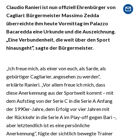
EVENTI
Claudio Ranieri ist nun offiziell Ehrenbürger von
Cagliari: Bürgermeister Massimo Zedda
#CARAUNIONE
überreichte ihm heute Vormittag im Palazzo
Bacaredda eine Urkunde und die Auszeichnung.
INSULARITÀ
„Eine Verbundenheit, die weit über den Sport
hinausgeht“, sagte der Bürgermeister.
FOTO
VIDEO
„Ich freue mich, als einer von euch, als Sarde, als
gebürtiger Cagliarier, angesehen zu werden“,
INFO AZIENDE
erklärte Ranieri. „Vor allem freue ich mich, dass
ABBONATI
diese Anerkennung aus der Sportwelt kommt – mit
ANNUNCI
dem Aufstieg von der Serie C in die Serie A Anfang
NECROLOGI
der 1990er-Jahre, dem Erfolg vor vier Jahren mit
der Rückkehr in die Serie A im Play-off gegen Bari –,
PUBBLICITÀ
aber letztendlich ist es eine persönliche
SPIAGGE
Anerkennung“, fügte der sichtlich bewegte Trainer
STORE