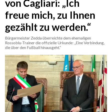
von Cagliari: „Ich
freue mich, zu Ihnen
CRONACA
ITALIA
gezählt zu werden.“
MONDO
Bürgermeister Zedda überreichte dem ehemaligen
POLITICA
Rossoblu-Trainer die offizielle Urkunde: „Eine Verbindung,
die über den Fußball hinausgeht.“
ECONOMIA
SERVIZI ALLE IMPRESE
LAVORO
BANDI
SPORT IN SARDEGNA
SPORT
RISULTATI E CLASSIFICHE