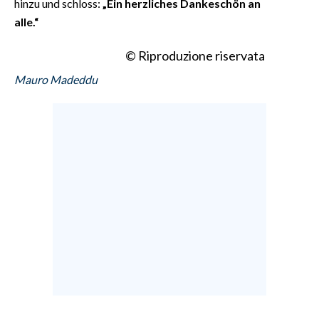
hinzu und schloss:
„Ein herzliches Dankeschön an
alle.“
© Riproduzione riservata
Mauro Madeddu