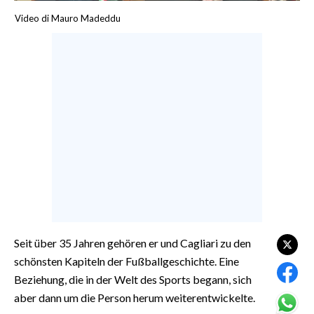
CALCIO
Video di Mauro Madeddu
CALCIO REGIONALE
BASKET
VOLLEY
MOTORI
TENNIS
ALTRI SPORT
CULTURA
SPETTACOLI
Seit über 35 Jahren gehören er und Cagliari zu den
GOSSIP
schönsten Kapiteln der Fußballgeschichte. Eine
SARDI NEL MONDO
Beziehung, die in der Welt des Sports begann, sich
aber dann um die Person herum weiterentwickelte.
NOTIZIE