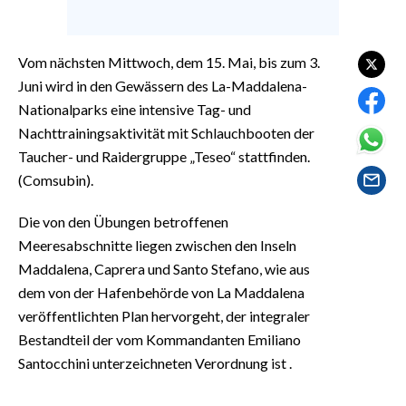
EVENTI
#CARAUNIONE
Vom nächsten Mittwoch, dem 15. Mai, bis zum 3.
Juni wird in den Gewässern des La-Maddalena-
INSULARITÀ
Nationalparks eine intensive Tag- und
Nachttrainingsaktivität mit Schlauchbooten der
FOTO
Taucher- und Raidergruppe „Teseo“ stattfinden.
(Comsubin).
VIDEO
Die von den Übungen betroffenen
INFO AZIENDE
Meeresabschnitte liegen zwischen den Inseln
ABBONATI
Maddalena, Caprera und Santo Stefano, wie aus
ANNUNCI
dem von der Hafenbehörde von La Maddalena
NECROLOGI
veröffentlichten Plan hervorgeht, der integraler
Bestandteil der vom Kommandanten Emiliano
PUBBLICITÀ
Santocchini unterzeichneten Verordnung ist .
SPIAGGE
STORE