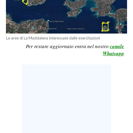
CALCIO
CALCIO REGIONALE
BASKET
VOLLEY
Le aree di La Maddalena interessate dalle esercitazioni
MOTORI
Per restare aggiornato entra nel nostro
canale
TENNIS
Whatsapp
ALTRI SPORT
CULTURA
SPETTACOLI
GOSSIP
SARDI NEL MONDO
NOTIZIE