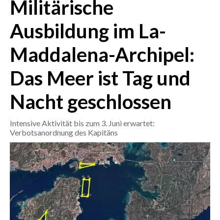
Militärische
CRONACA
Ausbildung im La-
ITALIA
Maddalena-Archipel:
MONDO
Das Meer ist Tag und
POLITICA
Nacht geschlossen
ECONOMIA
Intensive Aktivität bis zum 3. Juni erwartet:
SERVIZI ALLE IMPRESE
Verbotsanordnung des Kapitäns
LAVORO
BANDI
SPORT IN SARDEGNA
SPORT
RISULTATI E CLASSIFICHE