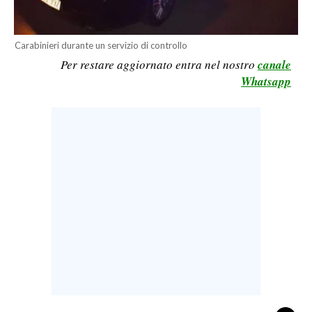
CALCIO
CALCIO REGIONALE
Carabinieri durante un servizio di controllo
BASKET
Per restare aggiornato entra nel nostro
canale
Whatsapp
VOLLEY
MOTORI
TENNIS
ALTRI SPORT
CULTURA
SPETTACOLI
GOSSIP
SARDI NEL MONDO
NOTIZIE