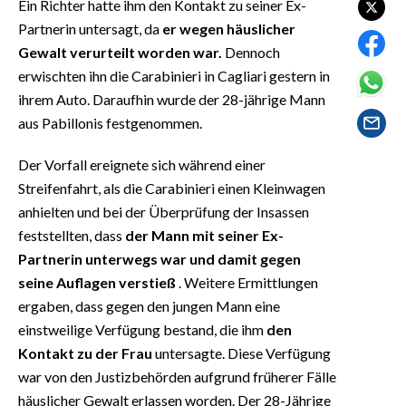
Ein Richter hatte ihm den Kontakt zu seiner Ex-
EVENTI
Partnerin untersagt, da
er wegen häuslicher
Gewalt verurteilt worden war.
Dennoch
#CARAUNIONE
erwischten ihn die Carabinieri in Cagliari gestern in
INSULARITÀ
ihrem Auto. Daraufhin wurde der 28-jährige Mann
aus Pabillonis festgenommen.
FOTO
Der Vorfall ereignete sich während einer
VIDEO
Streifenfahrt, als die Carabinieri einen Kleinwagen
anhielten und bei der Überprüfung der Insassen
INFO AZIENDE
feststellten, dass
der Mann mit seiner Ex-
ABBONATI
Partnerin unterwegs war und damit gegen
seine Auflagen verstieß
. Weitere Ermittlungen
ANNUNCI
ergaben, dass gegen den jungen Mann eine
NECROLOGI
einstweilige Verfügung bestand, die ihm
den
PUBBLICITÀ
Kontakt zu der Frau
untersagte. Diese Verfügung
SPIAGGE
war von den Justizbehörden aufgrund früherer Fälle
STORE
häuslicher Gewalt erlassen worden. Der 28-Jährige