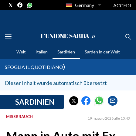
Germany
ACCEDI
CRONACA SARDEGNA
Welt
Italien
Sardinien
Sarden in der Welt
CAGLIARI
PROVINCIA DI CAGLIARI
SFOGLIA IL QUOTIDIANO
SULCIS IGLESIENTE
MEDIO CAMPIDANO
Dieser Inhalt wurde automatisch übersetzt
ORISTANO E PROVINCIA
SASSARI E PROVINCIA
SARDINIEN
GALLURA
MISSBRAUCH
NUORO E PROVINCIA
19 maggio 2026 alle 10:43
OGLIASTRA
AGENDA