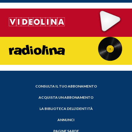
CONSULTA IL TUO ABBONAMENTO
ACQUISTA UN ABBONAMENTO
LA BIBLIOTECA DELL'IDENTITÀ
ANNUNCI
PAGINE SARDE