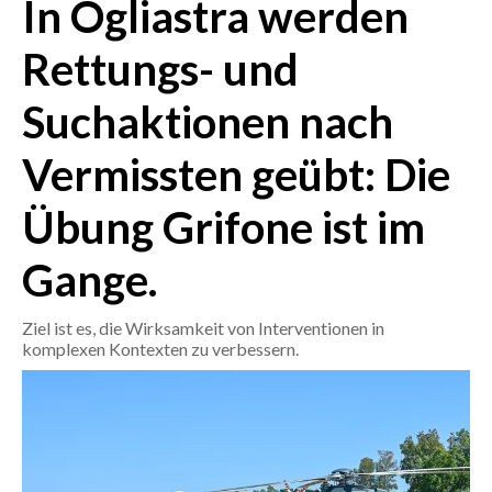
In Ogliastra werden
CRONACA
Rettungs- und
ITALIA
Suchaktionen nach
MONDO
Vermissten geübt: Die
POLITICA
Übung Grifone ist im
ECONOMIA
Gange.
SERVIZI ALLE IMPRESE
LAVORO
Ziel ist es, die Wirksamkeit von Interventionen in
BANDI
komplexen Kontexten zu verbessern.
SPORT IN SARDEGNA
SPORT
RISULTATI E CLASSIFICHE