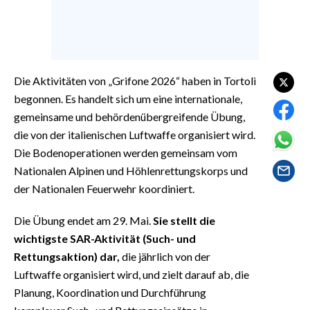
EVENTI
#CARAUNIONE
INSULARITÀ
Die Aktivitäten von „Grifone 2026“ haben in Tortolì
begonnen. Es handelt sich um eine internationale,
FOTO
gemeinsame und behördenübergreifende Übung,
die von der italienischen Luftwaffe organisiert wird.
VIDEO
Die Bodenoperationen werden gemeinsam vom
Nationalen Alpinen und Höhlenrettungskorps und
INFO AZIENDE
der Nationalen Feuerwehr koordiniert.
ABBONATI
ANNUNCI
Die Übung endet am 29. Mai.
Sie stellt die
wichtigste SAR-Aktivität (Such- und
NECROLOGI
Rettungsaktion) dar,
die jährlich von der
PUBBLICITÀ
Luftwaffe organisiert wird, und zielt darauf ab, die
SPIAGGE
Planung, Koordination und Durchführung
STORE