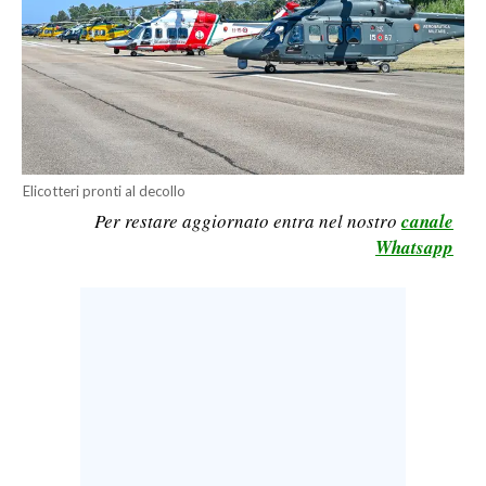
CALCIO
CALCIO REGIONALE
BASKET
VOLLEY
MOTORI
TENNIS
Elicotteri pronti al decollo
Per restare aggiornato entra nel nostro
canale
ALTRI SPORT
Whatsapp
CULTURA
SPETTACOLI
GOSSIP
SARDI NEL MONDO
NOTIZIE