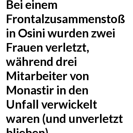
Bei einem
CRONACA
Frontalzusammenstoß
ITALIA
in Osini wurden zwei
MONDO
Frauen verletzt,
POLITICA
während drei
ECONOMIA
Mitarbeiter von
SERVIZI ALLE IMPRESE
LAVORO
Monastir in den
BANDI
Unfall verwickelt
SPORT IN SARDEGNA
waren (und unverletzt
SPORT
blieben).
RISULTATI E CLASSIFICHE