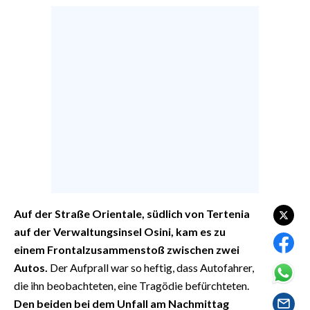
EVENTI
#CARAUNIONE
INSULARITÀ
FOTO
VIDEO
INFO AZIENDE
ABBONATI
Auf der Straße Orientale, südlich von Tertenia
ANNUNCI
auf der Verwaltungsinsel Osini, kam es zu
NECROLOGI
einem Frontalzusammenstoß zwischen zwei
PUBBLICITÀ
Autos.
Der Aufprall war so heftig, dass Autofahrer,
SPIAGGE
die ihn beobachteten, eine Tragödie befürchteten.
STORE
Den beiden bei dem Unfall am Nachmittag