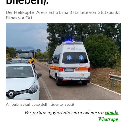
CALCIO
Der Helikopter Areus Echo Lima 3 startete vom Stützpunkt
CALCIO REGIONALE
Elmas vor Ort.
BASKET
VOLLEY
MOTORI
TENNIS
ALTRI SPORT
CULTURA
SPETTACOLI
GOSSIP
Ambulanze sul luogo dell'incidente (Secci)
Per restare aggiornato entra nel nostro
canale
SARDI NEL MONDO
Whatsapp
NOTIZIE