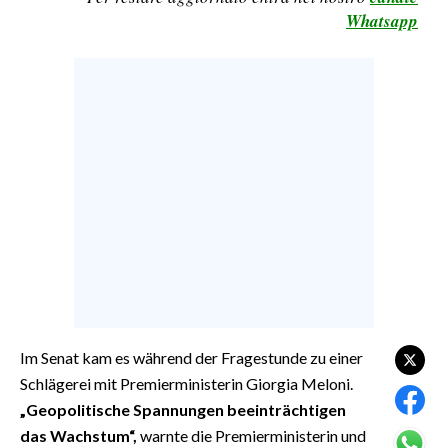
EVENTI
Whatsapp
#CARAUNIONE
INSULARITÀ
FOTO
VIDEO
INFO AZIENDE
ABBONATI
ANNUNCI
NECROLOGI
Im Senat kam es während der Fragestunde zu einer
PUBBLICITÀ
Schlägerei mit Premierministerin Giorgia Meloni.
SPIAGGE
„Geopolitische Spannungen beeinträchtigen
STORE
das Wachstum“,
warnte die Premierministerin und