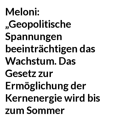
Meloni:
CRONACA
ITALIA
„Geopolitische
MONDO
Spannungen
POLITICA
beeinträchtigen das
ECONOMIA
Wachstum. Das
SERVIZI ALLE IMPRESE
Gesetz zur
LAVORO
BANDI
Ermöglichung der
SPORT IN SARDEGNA
Kernenergie wird bis
SPORT
zum Sommer
RISULTATI E CLASSIFICHE