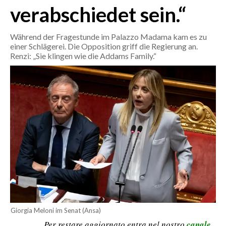
verabschiedet sein.“
CALCIO
CALCIO REGIONALE
Während der Fragestunde im Palazzo Madama kam es zu
BASKET
einer Schlägerei. Die Opposition griff die Regierung an.
Renzi: „Sie klingen wie die Addams Family.“
VOLLEY
MOTORI
TENNIS
ALTRI SPORT
CULTURA
SPETTACOLI
GOSSIP
SARDI NEL MONDO
Giorgia Meloni im Senat (Ansa)
NOTIZIE
Per restare aggiornato entra nel nostro
canale