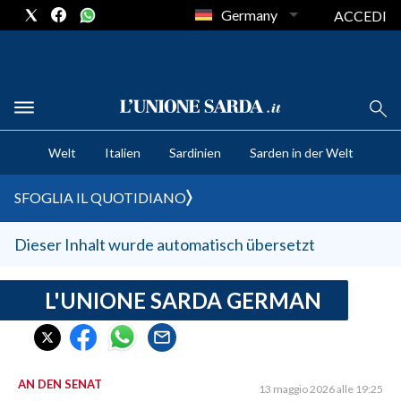
Germany
ACCEDI
CRONACA SARDEGNA
Welt
Italien
Sardinien
Sarden in der Welt
CAGLIARI
PROVINCIA DI CAGLIARI
SFOGLIA IL QUOTIDIANO
SULCIS IGLESIENTE
MEDIO CAMPIDANO
Dieser Inhalt wurde automatisch übersetzt
ORISTANO E PROVINCIA
SASSARI E PROVINCIA
L'UNIONE SARDA GERMAN
GALLURA
NUORO E PROVINCIA
OGLIASTRA
AN DEN SENAT
13 maggio 2026 alle 19:25
AGENDA