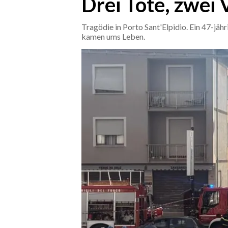
Drei Tote, zwei 
CRONACA
Tragödie in Porto Sant'Elpidio. Ein 47-jähr
kamen ums Leben.
ITALIA
MONDO
POLITICA
ECONOMIA
SERVIZI ALLE IMPRESE
LAVORO
BANDI
SPORT IN SARDEGNA
SPORT
RISULTATI E CLASSIFICHE