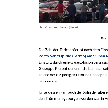
CALCIO
CALCIO REGIONALE
BASKET
Der Zusammenbruch (Ansa)
VOLLEY
MOTORI
Per 
TENNIS
ALTRI SPORT
Die Zahl der Todesopfer ist nach dem
Eins
Porto Sant'Elpidio (Fermo) am frühen
CULTURA
Einsturz durch eine Gasexplosion verursa
Giuseppe Pieroni, der unmittelbar nach s
SPETTACOLI
Leiche der 89-jährigen Ettorina Paccapelo
worden war.
GOSSIP
Unterdessen kam auch der Sohn der älteren
SARDI NEL MONDO
den Trümmern geborgen worden war, in A
NOTIZIE