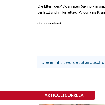
EVENTI
Die Eltern des 47-Jährigen, Savino Pieroni,
verletzt und in Torrette di Ancona ins Kran
#CARAUNIONE
(Unioneonline)
INSULARITÀ
FOTO
VIDEO
INFO AZIENDE
Dieser Inhalt wurde automatisch ü
ABBONATI
ANNUNCI
NECROLOGI
PUBBLICITÀ
ARTICOLI CORRELATI
SPIAGGE
STORE