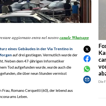
restare aggiornato entra nel nostro
canale Whatsapp
Fo
turz eines Gebäudes in der Via Trentino in
Ka
 Morgen
auf drei gestiegen. Vermutlich wurde der
ca
cht. Neben dem 47-jährigen Informatiker
vo
einem Tod aufgefunden wurde, wurde auch die
ab
 gefunden, die über neun Stunden vermisst
Die 
 Frau, Romano Cerquetti (60), der lebend aus
ncona ums Leben.