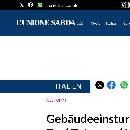
Iscriviti al canale
Welt
Italien
Sar
CRONACA SARDEGNA
CAGLIARI
PROVINCIA DI CAGLIARI
SULCIS IGLESIENTE
MEDIO CAMPIDANO
ITALIEN
ORISTANO E PROVINCIA
SASSARI E PROVINCIA
GESTOPPT
GALLURA
NUORO E PROVINCIA
Gebäudeeinsturz
OGLIASTRA
AGENDA