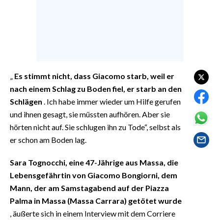
EVENTI
#CARAUNIONE
INSULARITÀ
„
Es stimmt nicht, dass Giacomo starb, weil er
FOTO
nach einem Schlag zu Boden fiel, er starb an den
VIDEO
Schlägen
. Ich habe immer wieder um Hilfe gerufen
und ihnen gesagt, sie müssten aufhören. Aber sie
INFO AZIENDE
hörten nicht auf. Sie schlugen ihn zu Tode“, selbst als
ABBONATI
er schon am Boden lag.
ANNUNCI
Sara Tognocchi, eine 47-Jährige aus Massa, die
NECROLOGI
Lebensgefährtin von Giacomo Bongiorni, dem
PUBBLICITÀ
Mann, der am Samstagabend auf der Piazza
SPIAGGE
Palma in Massa (Massa Carrara) getötet wurde
, äußerte sich in einem Interview mit dem Corriere
STORE