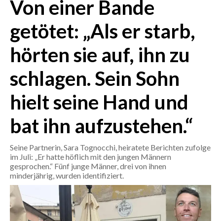
Von einer Bande
CRONACA
getötet: „Als er starb,
ITALIA
hörten sie auf, ihn zu
MONDO
schlagen. Sein Sohn
POLITICA
hielt seine Hand und
ECONOMIA
bat ihn aufzustehen.“
SERVIZI ALLE IMPRESE
LAVORO
Seine Partnerin, Sara Tognocchi, heiratete Berichten zufolge
BANDI
im Juli: „Er hatte höflich mit den jungen Männern
gesprochen.“ Fünf junge Männer, drei von ihnen
minderjährig, wurden identifiziert.
SPORT IN SARDEGNA
SPORT
RISULTATI E CLASSIFICHE