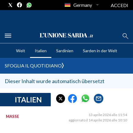
Germany
ACCEDI
CRONACA SARDEGNA
Welt
Italien
Sardinien
Sarden in der Welt
CAGLIARI
PROVINCIA DI CAGLIARI
SFOGLIA IL QUOTIDIANO
SULCIS IGLESIENTE
MEDIO CAMPIDANO
Dieser Inhalt wurde automatisch übersetzt
ORISTANO E PROVINCIA
SASSARI E PROVINCIA
ITALIEN
GALLURA
NUORO E PROVINCIA
13 aprile 2026 alle 11:54
MASSE
aggiornato il 14 aprile 2026 alle 10:10
OGLIASTRA
AGENDA