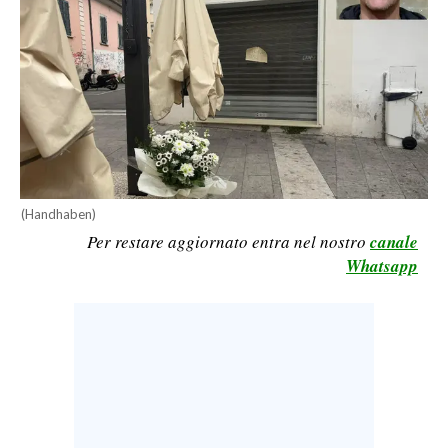
CALCIO
CALCIO REGIONALE
BASKET
VOLLEY
MOTORI
TENNIS
ALTRI SPORT
(Handhaben)
Per restare aggiornato entra nel nostro
canale
CULTURA
Whatsapp
SPETTACOLI
GOSSIP
SARDI NEL MONDO
NOTIZIE