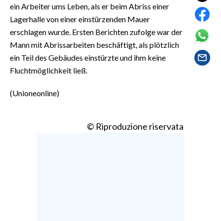
EVENTI
ein Arbeiter ums Leben, als er beim Abriss einer
Lagerhalle von einer einstürzenden Mauer
#CARAUNIONE
erschlagen wurde. Ersten Berichten zufolge war der
Mann mit Abrissarbeiten beschäftigt, als plötzlich
INSULARITÀ
ein Teil des Gebäudes einstürzte und ihm keine
Fluchtmöglichkeit ließ.
FOTO
(Unioneonline)
VIDEO
INFO AZIENDE
© Riproduzione riservata
ABBONATI
ANNUNCI
NECROLOGI
PUBBLICITÀ
SPIAGGE
STORE