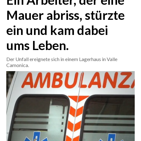
Ein Arbeiter, der eine
Mauer abriss, stürzte
CRONACA
ITALIA
ein und kam dabei
MONDO
ums Leben.
POLITICA
Der Unfall ereignete sich in einem Lagerhaus in Valle
ECONOMIA
Camonica.
SERVIZI ALLE IMPRESE
LAVORO
BANDI
SPORT IN SARDEGNA
SPORT
RISULTATI E CLASSIFICHE