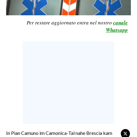
CALCIO
CALCIO REGIONALE
Per restare aggiornato entra nel nostro
canale
BASKET
Whatsapp
VOLLEY
MOTORI
TENNIS
ALTRI SPORT
CULTURA
SPETTACOLI
GOSSIP
SARDI NEL MONDO
NOTIZIE
In Pian Camuno im Camonica-Tal nahe Brescia kam