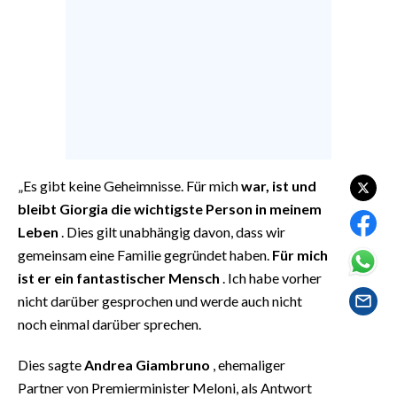
EVENTI
#CARAUNIONE
INSULARITÀ
FOTO
VIDEO
„Es gibt keine Geheimnisse. Für mich
war, ist und
bleibt Giorgia die wichtigste Person in meinem
INFO AZIENDE
Leben
. Dies gilt unabhängig davon, dass wir
ABBONATI
gemeinsam eine Familie gegründet haben.
Für mich
ist er ein fantastischer Mensch
. Ich habe vorher
ANNUNCI
nicht darüber gesprochen und werde auch nicht
NECROLOGI
noch einmal darüber sprechen.
PUBBLICITÀ
SPIAGGE
Dies sagte
Andrea Giambruno
, ehemaliger
STORE
Partner von Premierminister Meloni, als Antwort