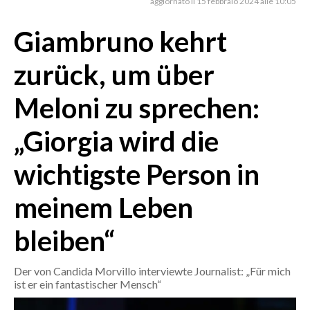
aggiornato il 15 febbraio 2024 alle 10:05
Giambruno kehrt
CRONACA
ITALIA
zurück, um über
MONDO
Meloni zu sprechen:
POLITICA
„Giorgia wird die
ECONOMIA
wichtigste Person in
SERVIZI ALLE IMPRESE
LAVORO
meinem Leben
BANDI
bleiben“
SPORT IN SARDEGNA
Der von Candida Morvillo interviewte Journalist: „Für mich
SPORT
ist er ein fantastischer Mensch“
RISULTATI E CLASSIFICHE