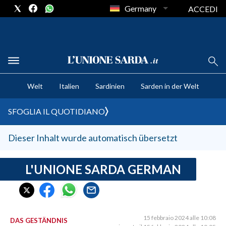
Germany
ACCEDI
CRONACA SARDEGNA
Welt
Italien
Sardinien
Sarden in der Welt
CAGLIARI
PROVINCIA DI CAGLIARI
SFOGLIA IL QUOTIDIANO
SULCIS IGLESIENTE
MEDIO CAMPIDANO
Dieser Inhalt wurde automatisch übersetzt
ORISTANO E PROVINCIA
SASSARI E PROVINCIA
L'UNIONE SARDA GERMAN
GALLURA
NUORO E PROVINCIA
OGLIASTRA
15 febbraio 2024 alle 10:08
DAS GESTÄNDNIS
AGENDA