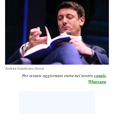
CALCIO
CALCIO REGIONALE
BASKET
VOLLEY
MOTORI
TENNIS
ALTRI SPORT
CULTURA
Andrea Giambruno (Ansa)
Per restare aggiornato entra nel nostro
canale
SPETTACOLI
Whatsapp
GOSSIP
SARDI NEL MONDO
NOTIZIE