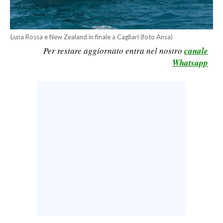
CALCIO
CALCIO REGIONALE
Luna Rossa e New Zealand in finale a Cagliari (foto Ansa)
BASKET
Per restare aggiornato entra nel nostro
canale
VOLLEY
Whatsapp
MOTORI
TENNIS
ALTRI SPORT
CULTURA
SPETTACOLI
GOSSIP
SARDI NEL MONDO
NOTIZIE