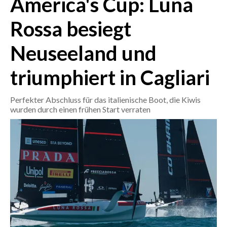
America's Cup: Luna
Rossa besiegt
CRONACA
ITALIA
Neuseeland und
MONDO
triumphiert in Cagliari
POLITICA
Perfekter Abschluss für das italienische Boot, die Kiwis
ECONOMIA
wurden durch einen frühen Start verraten
SERVIZI ALLE IMPRESE
LAVORO
BANDI
SPORT IN SARDEGNA
SPORT
RISULTATI E CLASSIFICHE