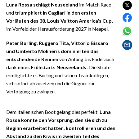
EVENTI
Luna Rossa schlägt Neuseeland
im Match Race
und
triumphiert in Cagliari in den ersten
#CARAUNIONE
Vorläufen des 38. Louis Vuitton America's Cup,
im Vorfeld der Herausforderung 2027 in Neapel.
INSULARITÀ
Peter Burling, Ruggero Tita, Vittorio Bissaro
FOTO
und Umberto Molineris dominierten das
entscheidende Rennen
von Anfang bis Ende, auch
VIDEO
dank
eines Frühstarts Neuseelands
. Die Strafe
ermöglichte es Burling und seinen Teamkollegen,
INFO AZIENDE
sich sofort abzusetzen und die Gegner zur
ABBONATI
Verfolgung zu zwingen.
ANNUNCI
NECROLOGI
Dem italienischen Boot gelang dies perfekt:
Luna
PUBBLICITÀ
Rossa konnte den Vorsprung, den sie sich zu
SPIAGGE
Beginn erarbeitet hatten, kontrollieren und den
STORE
Abstand zu den Kiwis im zweiten Teil des