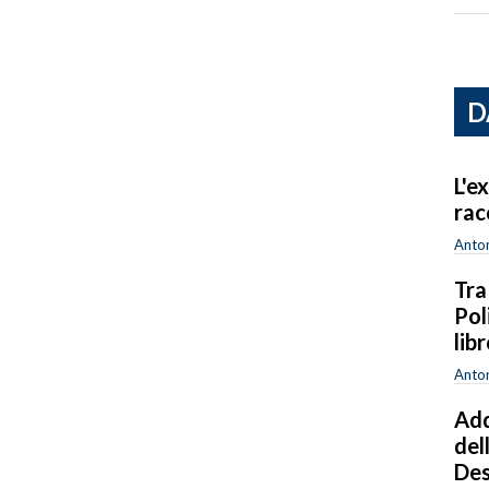
D
L'e
rac
Anton
Tra
Pol
lib
Anton
Add
del
Des