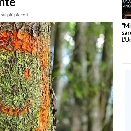
nte
sui più piccoli
“Mi
sar
L'U