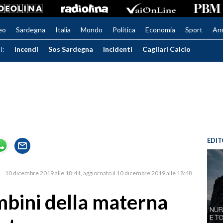
eo
Sardegna
Italia
Mondo
Politica
Economia
Sport
An
I:
Incendi
Sos Sardegna
Incidenti
Cagliari Calcio
EDIT
10 dicembre 2019 alle 18:41
aggiornato il 10 dicembre 2019 alle 18:48
ambini della materna