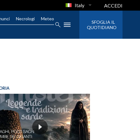
Italy
ACCEDI
nunci
Necrologi
Meteo
SFOGLIA IL
QUOTIDIANO
ORIA