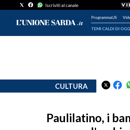
Iscriviti al canale
ProgrammaUS
Vid
TEMI CALDI DI OGG
METEO
COMUNI AL VOTO
VIDEO
FOTO
CULTURA
CRONACA SARDEGNA
CAGLIARI
Paulilatino, i b
PROVINCIA DI CAGLIARI
SULCIS IGLESIENTE