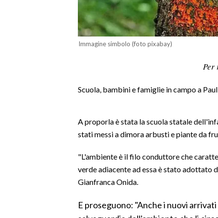
LAVORO
BANDI
Immagine simbolo (foto pixabay)
SPORT IN SARDEGNA
Per 
SPORT
Scuola, bambini e famiglie in campo a Paul
RISULTATI E CLASSIFICHE
CALCIO
CALCIO REGIONALE
A proporla è stata la scuola statale dell'inf
stati messi a dimora arbusti e piante da f
BASKET
VOLLEY
"L'ambiente è il filo conduttore che caratte
MOTORI
verde adiacente ad essa è stato adottato 
TENNIS
Gianfranca Onida.
ALTRI SPORT
E proseguono: "Anche i nuovi arrivati v
CULTURA