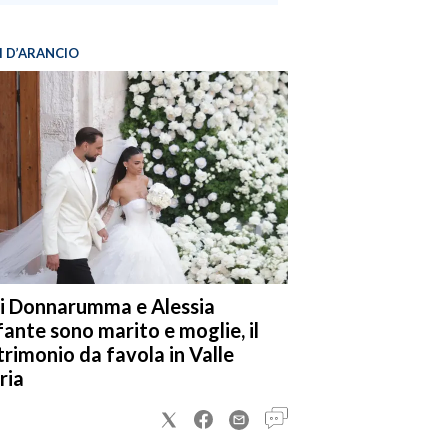
I D’ARANCIO
i Donnarumma e Alessia
fante sono marito e moglie, il
rimonio da favola in Valle
ria