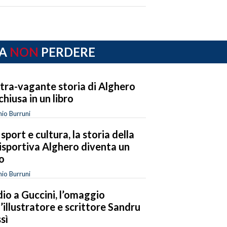
A
NON
PERDERE
xtra-vagante storia di Alghero
chiusa in un libro
io Burruni
 sport e cultura, la storia della
isportiva Alghero diventa un
ro
io Burruni
io a Guccini, l’omaggio
l’illustratore e scrittore Sandru
sì