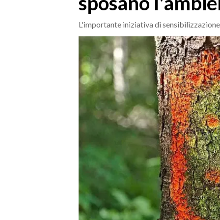
sposano l'ambie
MEDIO CAMPIDANO
ORISTANO E PROVINCIA
L'importante iniziativa di sensibilizzazione 
SASSARI E PROVINCIA
GALLURA
NUORO E PROVINCIA
OGLIASTRA
AGENDA
CRONACA
ITALIA
MONDO
POLITICA
ECONOMIA
SERVIZI ALLE IMPRESE