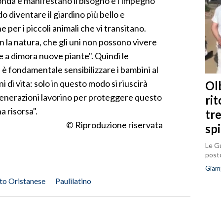
conda e manifestano il bisogno e l'impegno
 diventare il giardino più bello e
 per i piccoli animali che vi transitano.
 la natura, che gli uni non possono vivere
re a dimora nuove piante". Quindi le
 è fondamentale sensibilizzare i bambini al
i di vita: solo in questo modo si riuscirà
Olb
 generazioni lavorino per proteggere questo
ri
a risorsa".
tr
© Riproduzione riservata
sp
Le Gu
posto
Giam
to Oristanese
Paulilatino