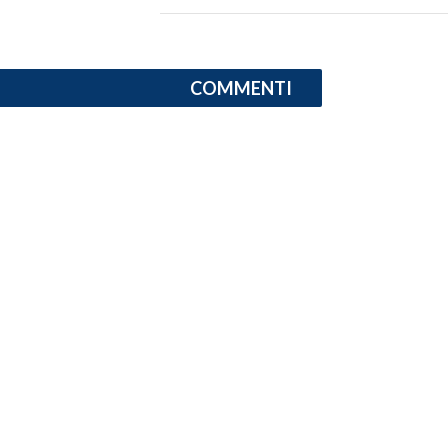
INFO AZIENDE
ABBONATI
COMMENTI
ANNUNCI
NECROLOGI
PUBBLICITÀ
SPIAGGE
STORE