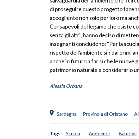
salvaguardia dell'ambiente che li cir
di proseguire questo progetto facendo
SPETTACOLI
accogliente non solo per loro ma anche
Consapevoli del legame che esiste con
GOSSIP
senza gli altri, hanno deciso di mette
insegnanti concludono: "Per la scuola
SALUTE
rispetto dell'ambiente sin dai primi ann
SARDEGNA TURISMO
anche in futuro a far sì che le nuove
patrimonio naturale e considerarlo un
SARDI NEL MONDO
NOTIZIE
Alessia Orbana
EVENTI
#CARAUNIONE
Sardegna
Provincia di Oristano
Al
3 MINUTI CON
Tags:
Scuola
Ambiente
Bambini
INSULARITÀ