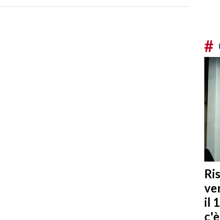
#
Ris
ven
il 
c'