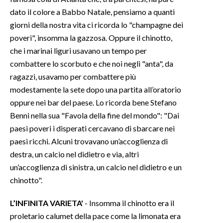
dato il colore a Babbo Natale, pensiamo a quanti
SPETTACOLI
giorni della nostra vita ci ricorda lo "champagne dei
poveri", insomma la gazzosa. Oppure il chinotto,
GOSSIP
che i marinai liguri usavano un tempo per
combattere lo scorbuto e che noi negli "anta", da
SALUTE
ragazzi, usavamo per combattere più
modestamente la sete dopo una partita all’oratorio
SARDEGNA TURISMO
oppure nei bar del paese. Lo ricorda bene Stefano
Benni nella sua "Favola della fine del mondo": "Dai
SARDI NEL MONDO
paesi poveri i disperati cercavano di sbarcare nei
NOTIZIE
paesi ricchi. Alcuni trovavano un’accoglienza di
EVENTI
destra, un calcio nel didietro e via, altri
un’accoglienza di sinistra, un calcio nel didietro e un
#CARAUNIONE
chinotto".
3 MINUTI CON
L’INFINITA VARIETA'
- Insomma il chinotto era il
proletario calumet della pace come la limonata era
INSULARITÀ