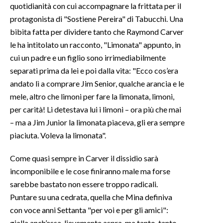
quotidianità con cui accompagnare la frittata per il
protagonista di "Sostiene Pereira" di Tabucchi. Una
INFO AZIENDE
bibita fatta per dividere tanto che Raymond Carver
ABBONATI
le ha intitolato un racconto, "Limonata" appunto, in
ANNUNCI
cui un padre e un figlio sono irrimediabilmente
NECROLOGI
separati prima da lei e poi dalla vita: "Ecco cos’era
PUBBLICITÀ
andato lì a comprare Jim Senior, qualche arancia e le
mele, altro che limoni per fare la limonata, limoni,
SPIAGGE
per carità! Li detestava lui i limoni – ora più che mai
STORE
– ma a Jim Junior la limonata piaceva, gli era sempre
piaciuta. Voleva la limonata".
Come quasi sempre in Carver il dissidio sarà
incomponibile e le cose finiranno male ma forse
sarebbe bastato non essere troppo radicali.
Puntare su una cedrata, quella che Mina definiva
con voce anni Settanta "per voi e per gli amici":
gialla anch’essa, lievemente aspra, ma tanto, tanto