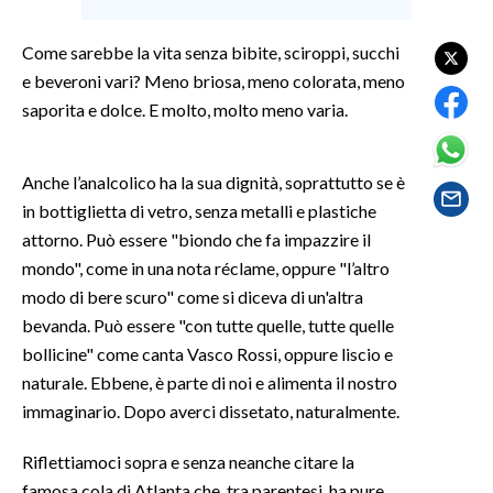
LAVORO
Come sarebbe la vita senza bibite, sciroppi, succhi
BANDI
e beveroni vari? Meno briosa, meno colorata, meno
saporita e dolce. E molto, molto meno varia.
SPORT IN SARDEGNA
SPORT
Anche l’analcolico ha la sua dignità, soprattutto se è
RISULTATI E CLASSIFICHE
in bottiglietta di vetro, senza metalli e plastiche
CALCIO
attorno. Può essere "biondo che fa impazzire il
mondo", come in una nota réclame, oppure "l’altro
CALCIO REGIONALE
modo di bere scuro" come si diceva di un'altra
BASKET
bevanda. Può essere "con tutte quelle, tutte quelle
VOLLEY
bollicine" come canta Vasco Rossi, oppure liscio e
MOTORI
naturale. Ebbene, è parte di noi e alimenta il nostro
TENNIS
immaginario. Dopo averci dissetato, naturalmente.
ALTRI SPORT
Riflettiamoci sopra e senza neanche citare la
CULTURA
famosa cola di Atlanta che, tra parentesi, ha pure