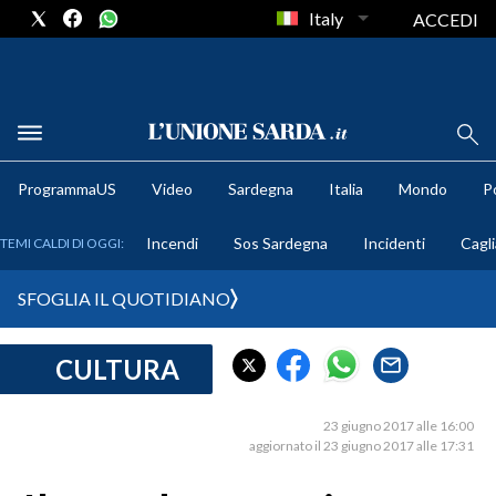
Italy
ACCEDI
METEO
ProgrammaUS
Video
Sardegna
Italia
Mondo
Po
COMUNI AL VOTO
Incendi
Sos Sardegna
Incidenti
Cagli
TEMI CALDI DI OGGI:
VIDEO
SFOGLIA IL QUOTIDIANO
FOTO
CULTURA
CRONACA SARDEGNA
CAGLIARI
23 giugno 2017 alle 16:00
PROVINCIA DI CAGLIARI
aggiornato il 23 giugno 2017 alle 17:31
SULCIS IGLESIENTE