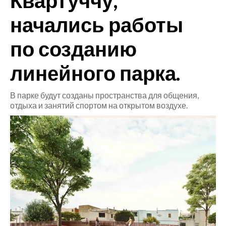
Квартуччу,
начались работы
CRONACA
ITALIA
по созданию
MONDO
линейного парка.
POLITICA
В парке будут созданы пространства для общения,
ECONOMIA
отдыха и занятий спортом на открытом воздухе.
SERVIZI ALLE IMPRESE
LAVORO
BANDI
SPORT IN SARDEGNA
SPORT
RISULTATI E CLASSIFICHE