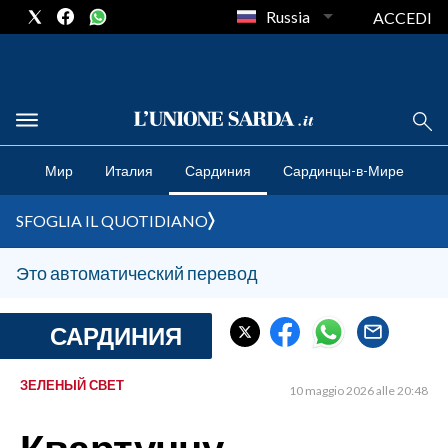
Russia
ACCEDI
CRONACA SARDEGNA
Мир
Италия
Сардиния
Сардинцы-в-Мире
CAGLIARI
PROVINCIA DI CAGLIARI
SFOGLIA IL QUOTIDIANO
SULCIS IGLESIENTE
MEDIO CAMPIDANO
Это автоматический перевод
ORISTANO E PROVINCIA
SASSARI E PROVINCIA
САРДИНИЯ
GALLURA
NUORO E PROVINCIA
ЗЕЛЕНЫЙ СВЕТ
10 maggio 2026 alle 20:48
OGLIASTRA
AGENDA