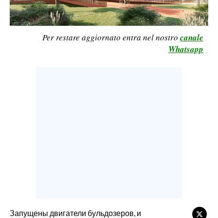
CALCIO
CALCIO REGIONALE
Per restare aggiornato entra nel nostro
canale
BASKET
Whatsapp
VOLLEY
MOTORI
TENNIS
ALTRI SPORT
CULTURA
SPETTACOLI
GOSSIP
SARDI NEL MONDO
NOTIZIE
Запущены двигатели бульдозеров, и