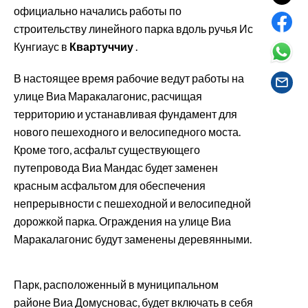
EVENTI
официально начались работы по
строительству линейного парка вдоль ручья Ис
#CARAUNIONE
Кунгиаус в
Квартуччиу
.
INSULARITÀ
В настоящее время рабочие ведут работы на
улице Виа Маракалагонис, расчищая
FOTO
территорию и устанавливая фундамент для
нового пешеходного и велосипедного моста.
VIDEO
Кроме того, асфальт существующего
путепровода Виа Мандас будет заменен
INFO AZIENDE
красным асфальтом для обеспечения
ABBONATI
непрерывности с пешеходной и велосипедной
ANNUNCI
дорожкой парка. Ограждения на улице Виа
NECROLOGI
Маракалагонис будут заменены деревянными.
PUBBLICITÀ
SPIAGGE
Парк, расположенный в муниципальном
STORE
районе Виа Домусновас, будет включать в себя